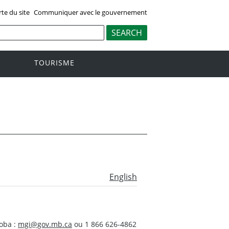
rte du site
Communiquer avec le gouvernement
TOURISME
English
oba :
mgi@gov.mb.ca
ou 1 866 626-4862