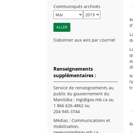
Communiqués archivés
A
d
L
S’abonner aux avis par courriel
d
L
q
a
d
Renseignements
supplémentaires :
N
l
Service de renseignements au
t
public du gouvernement du
Manitoba :
mgi@gov.mb.ca
ou
1 866 626-4862 ou
204 945-3744
Médias : Communications et
R
mobilisation,
newsroom@gov.mb.ca