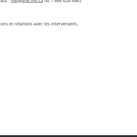
oba :
mgi@gov.mb.ca
ou 1 866 626-4862
s et relations avec les intervenants,