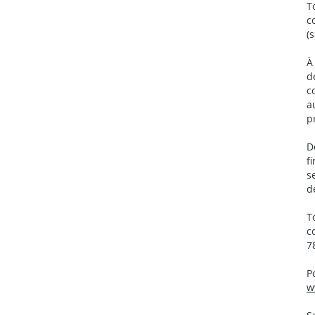
T
c
(
À
d
c
a
p
D
f
s
d
T
c
7
P
w