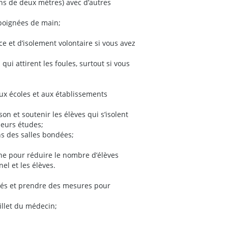
ins de deux mètres) avec d’autres
 poignées de main;
e et d’isolement volontaire si vous avez
ui attirent les foules, surtout si vous
ux écoles et aux établissements
n et soutenir les élèves qui s’isolent
leurs études;
s des salles bondées;
gne pour réduire le nombre d’élèves
nel et les élèves.
ités et prendre des mesures pour
illet du médecin;