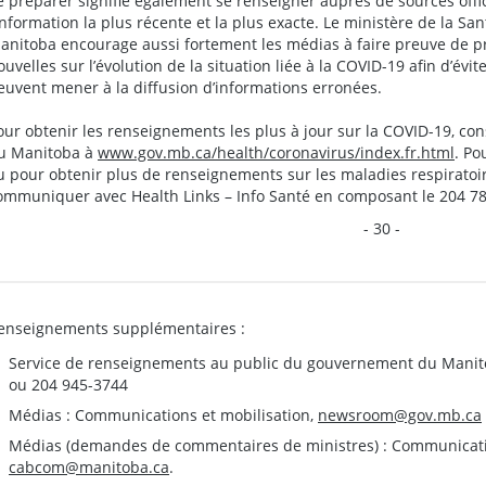
e préparer signifie également se renseigner auprès de sources offic
’information la plus récente et la plus exacte. Le ministère de la San
anitoba encourage aussi fortement les médias à faire preuve de pr
ouvelles sur l’évolution de la situation liée à la COVID-19 afin d’évi
euvent mener à la diffusion d’informations erronées.
our obtenir les renseignements les plus à jour sur la COVID-19, con
u Manitoba à
www.gov.mb.ca/health/coronavirus/index.fr.html
. Po
u pour obtenir plus de renseignements sur les maladies respiratoi
ommuniquer avec Health Links – Info Santé en composant le 204 788-
- 30 -
enseignements supplémentaires :
Service de renseignements au public du gouvernement du Manit
ou 204 945-3744
Médias : Communications et mobilisation,
newsroom@gov.mb.ca
Médias (demandes de commentaires de ministres) : Communication
cabcom@manitoba.ca
.