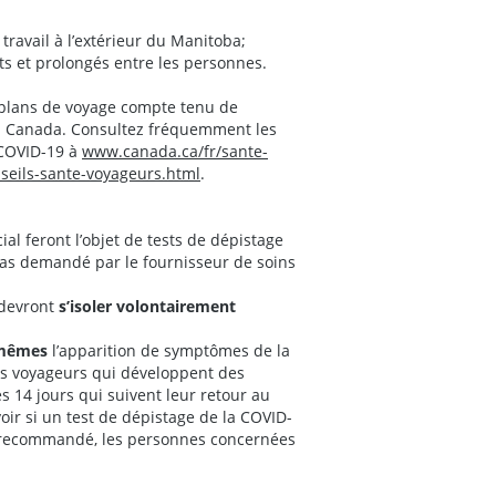
ravail à l’extérieur du Manitoba;
ts et prolongés entre les personnes.
s plans de voyage compte tenu de
u Canada. Consultez fréquemment les
 COVID-19 à
www.canada.ca/fr/sante-
seils-sante-voyageurs.html
.
al feront l’objet de tests de dépistage
pas demandé par le fournisseur de soins
 devront
s’isoler volontairement
-mêmes
l’apparition de symptômes de la
es voyageurs qui développent des
 14 jours qui suivent leur retour au
r si un test de dépistage de la COVID-
s recommandé, les personnes concernées