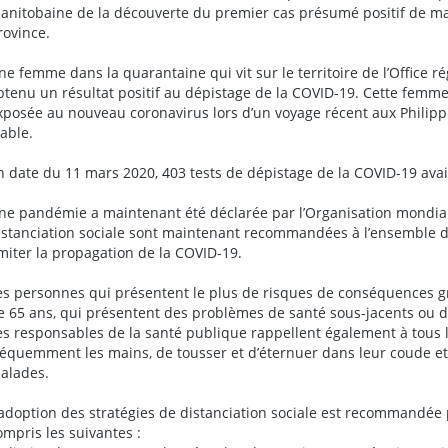
anitobaine de la découverte du premier cas présumé positif de ma
rovince.
ne femme dans la quarantaine qui vit sur le territoire de l’Office r
btenu un résultat positif au dépistage de la COVID-19. Cette femme,
xposée au nouveau coronavirus lors d’un voyage récent aux Philippine
table.
n date du 11 mars 2020, 403 tests de dépistage de la COVID-19 ava
ne pandémie a maintenant été déclarée par l’Organisation mondiale
istanciation sociale sont maintenant recommandées à l’ensemble 
imiter la propagation de la COVID-19.
es personnes qui présentent le plus de risques de conséquences gr
e 65 ans, qui présentent des problèmes de santé sous-jacents ou do
es responsables de la santé publique rappellent également à tous 
réquemment les mains, de tousser et d’éternuer dans leur coude et d
alades.
’adoption des stratégies de distanciation sociale est recommandée 
ompris les suivantes :