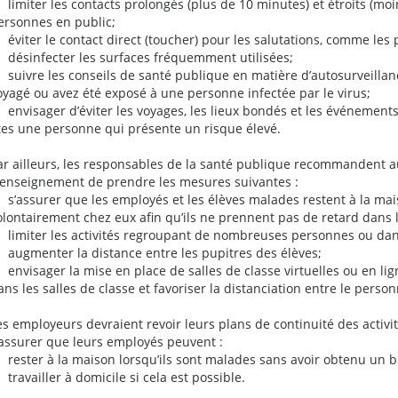
 limiter les contacts prolongés (plus de 10 minutes) et étroits (mo
ersonnes en public;
 éviter le contact direct (toucher) pour les salutations, comme les
 désinfecter les surfaces fréquemment utilisées;
 suivre les conseils de santé publique en matière d’autosurveillanc
oyagé ou avez été exposé à une personne infectée par le virus;
 envisager d’éviter les voyages, les lieux bondés et les événements q
tes une personne qui présente un risque élevé.
ar ailleurs, les responsables de la santé publique recommandent a
’enseignement de prendre les mesures suivantes :
 s’assurer que les employés et les élèves malades restent à la maiso
olontairement chez eux afin qu’ils ne prennent pas de retard dans 
 limiter les activités regroupant de nombreuses personnes ou dan
 augmenter la distance entre les pupitres des élèves;
 envisager la mise en place de salles de classe virtuelles ou en li
ans les salles de classe et favoriser la distanciation entre le person
es employeurs devraient revoir leurs plans de continuité des activ
’assurer que leurs employés peuvent :
 rester à la maison lorsqu’ils sont malades sans avoir obtenu un b
 travailler à domicile si cela est possible.