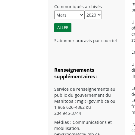
m
Communiqués archivés
p
U
o
e
s
S’abonner aux avis par courriel
E
U
Renseignements
d
supplémentaires :
l
L
Service de renseignements au
d
public du gouvernement du
L
Manitoba :
mgi@gov.mb.ca
ou
f
1 866 626-4862 ou
m
204 945-3744
Médias : Communications et
L
mobilisation,
c
newsroom@gov.mb.ca