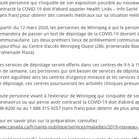
oute personne qui s’inquiète de son exposition possible au nouvea
ontracté la COVID-19 doit d’abord appeler Health Links – Info Sant
sans frais) pour obtenir des conseils médicaux sur sa situation médi
 partir du 12 mars 2020, les personnes de Winnipeg à qui le person
emandera de passer un test de dépistage de la COVID-19 devront 
ommunautaire. Les deux premiers lieux de prélèvement communauta
ujourd’hui, au Centre d’accès Winnipeg Ouest (280, promenade Booth
romenade Plaza).
es services de dépistage seront offerts dans ces centres de 9 h à 1
in de semaine. Les personnes qui ont besoin de services de dépist
eront aiguillées vers les centres d’urgence mineure et les services d
e dépistage, ces centres poursuivront les activités cliniques prévue
oute personne vivant à l’extérieur de Winnipeg qui s’inquiète de s
oronavirus ou qui pense avoir contracté la COVID-19 doit d’abord ap
88-8200 ou au 1 888 315-9257 (sans frais) pour obtenir de plus am
our en savoir plus sur la préparation, consultez :
ww.canada.ca/fr/sante-publique/services/maladies/2019-nouveau-