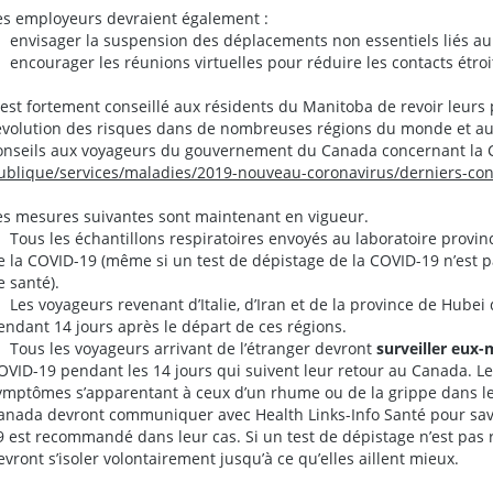
es employeurs devraient également :
 envisager la suspension des déplacements non essentiels liés au t
 encourager les réunions virtuelles pour réduire les contacts étroi
l est fortement conseillé aux résidents du Manitoba de revoir leur
’évolution des risques dans de nombreuses régions du monde et a
onseils aux voyageurs du gouvernement du Canada concernant la
ublique/services/maladies/2019-nouveau-coronavirus/derniers-con
es mesures suivantes sont maintenant en vigueur.
 Tous les échantillons respiratoires envoyés au laboratoire provinci
e la COVID-19 (même si un test de dépistage de la COVID-19 n’est 
e santé).
 Les voyageurs revenant d’Italie, d’Iran et de la province de Hubei
endant 14 jours après le départ de ces régions.
 Tous les voyageurs arrivant de l’étranger devront
surveiller eux
OVID-19 pendant les 14 jours qui suivent leur retour au Canada. L
ymptômes s’apparentant à ceux d’un rhume ou de la grippe dans les
anada devront communiquer avec Health Links-Info Santé pour savoi
9 est recommandé dans leur cas. Si un test de dépistage n’est pa
evront s’isoler volontairement jusqu’à ce qu’elles aillent mieux.