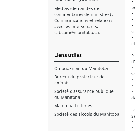
•
p
Médias (demandes de
•
commentaires de ministres) :
•
Communications et relations
•
avec les intervenants,
v
cabcom@manitoba.ca
.
•
ê
Liens utiles
P
d
•
Ombudsman du Manitoba
v
Bureau du protecteur des
•
enfants
•
Société d’assurance publique
•
du Manitoba
d
Manitoba Lotteries
L
Société des alcools du Manitoba
s
•
•