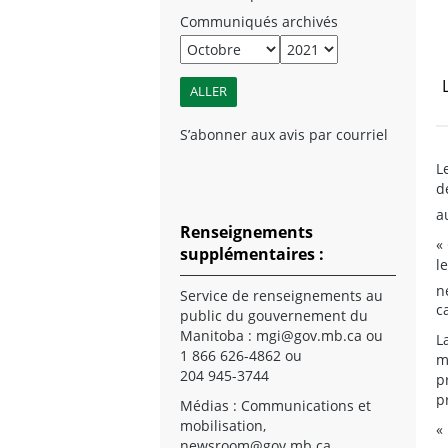
Communiqués archivés
S’abonner aux avis par courriel
L
d
a
Renseignements
«
supplémentaires :
l
n
Service de renseignements au
c
public du gouvernement du
Manitoba :
mgi@gov.mb.ca
ou
L
1 866 626-4862 ou
m
204 945-3744
p
p
Médias : Communications et
mobilisation,
«
newsroom@gov.mb.ca