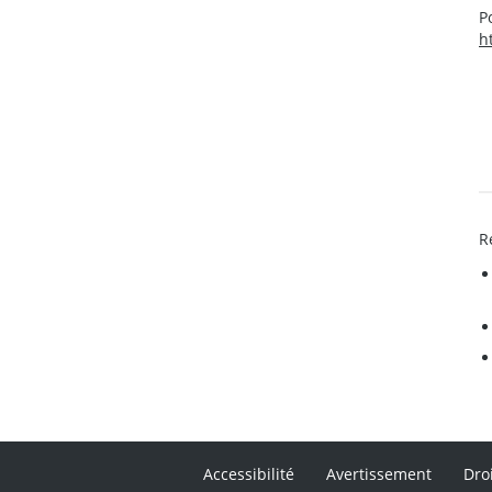
P
h
R
Accessibilité
Avertissement
Dro