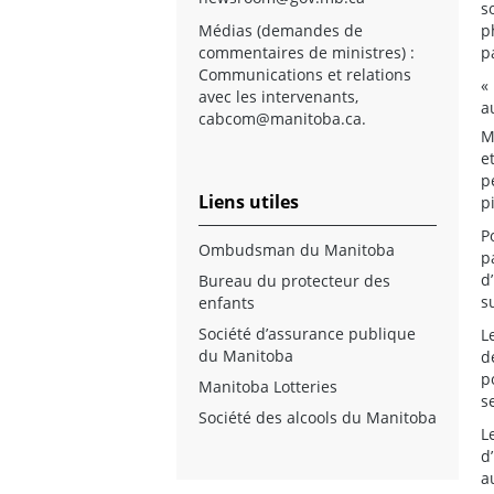
s
Médias (demandes de
p
commentaires de ministres) :
p
Communications et relations
«
avec les intervenants,
a
cabcom@manitoba.ca
.
e
p
Liens utiles
p
P
Ombudsman du Manitoba
p
d
Bureau du protecteur des
s
enfants
Société d’assurance publique
L
du Manitoba
d
p
Manitoba Lotteries
s
Société des alcools du Manitoba
L
d
a