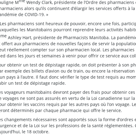
me
ouligne M
Wendy Clark, présidente de l’Ordre des pharmaciens 
harmaciens alors qu’ils continuent d’élargir les services offerts à 
andémie de COVID-19. »
 Les pharmaciens sont heureux de pouvoir, encore une fois, partic
uxquelles les Manitobains pourront reprendre leurs activités habit
me
M
Ashley Hart, présidente de Pharmacists Manitoba. La pandémie
t offert aux pharmaciens de nouvelles façons de servir la populati
eut réellement compter sur son pharmacien local. Les pharmacies pa
ied dans les jours et semaines à venir pour offrir ce service aux col
our obtenir un test de dépistage rapide, on doit présenter à son 
ar exemple des billets d’avion ou de train, ou encore la réservation
’un pays à l’autre. Il faut donc vérifier le type de test requis au mo
ubir un test de dépistage rapide.
es voyageurs manitobains devront payer des frais pour obtenir ces te
e voyages ne sont pas assurés en vertu de la Loi canadienne sur la
our obtenir les vaccins requis par les autres pays où l’on voyage. L
eront déterminés par chaque pharmacie qui offre le service.
es changements nécessaires sont apportés sous la forme d’ordres e
’urgence et de la Loi sur les professions de la santé réglementées.
ujourd’hui, le 18 octobre.