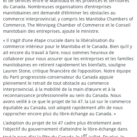
et de services entre le Manitoba et les provinces et territoires
du Canada. Nombreuses organisations d’entreprises
manitobaines ont demandé d’éliminer les obstacles au
commerce interprovincial, y compris les Manitoba Chambers of
Commerce, The Winnipeg Chamber of Commerce et le Conseil
manitobain des entreprises, ajoute le ministre.
« Il s’agit d’une étape cruciale dans la libéralisation du
commerce intérieur pour le Manitoba et le Canada. Bien qu’il y
ait encore du travail à faire, nous sommes heureux de
collaborer pour nous assurer que les entreprises et les familles
manitobaines en retirent rapidement les bienfaits, souligne
Lauren Stone, critique financière de l’opposition. Notre équipe
du Parti progressiste-conservateur du Canada appuie
pleinement le retrait de tout obstacle au commerce
interprovincial, à la mobilité de la main-d’œuvre et à la
reconnaissance professionnelle au sein du Canada. Nous
avons veillé à ce que le projet de loi 47, la Loi sur le commerce
équitable au Canada, soit adopté rapidement afin de nous
rapprocher encore plus du libre-échange au Canada. »
L’adoption du projet de loi 47 cadre plus étroitement avec
l’objectif du gouvernement d’atteindre le libre-échange dans
er
tout le pays d’ici la fête du Canada, le 1
juillet. De plus, le