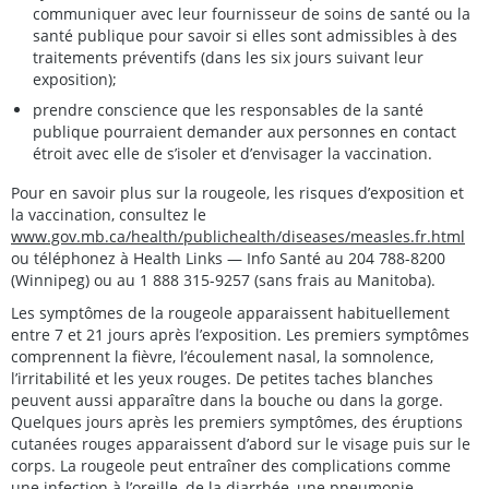
communiquer avec leur fournisseur de soins de santé ou la
santé publique pour savoir si elles sont admissibles à des
traitements préventifs (dans les six jours suivant leur
exposition);
prendre conscience que les responsables de la santé
publique pourraient demander aux personnes en contact
étroit avec elle de s’isoler et d’envisager la vaccination.
Pour en savoir plus sur la rougeole, les risques d’exposition et
la vaccination, consultez le
www.gov.mb.ca/health/publichealth/diseases/measles.fr.html
ou téléphonez à Health Links — Info Santé au 204 788-8200
(Winnipeg) ou au 1 888 315-9257 (sans frais au Manitoba).
Les symptômes de la rougeole apparaissent habituellement
entre 7 et 21 jours après l’exposition. Les premiers symptômes
comprennent la fièvre, l’écoulement nasal, la somnolence,
l’irritabilité et les yeux rouges. De petites taches blanches
peuvent aussi apparaître dans la bouche ou dans la gorge.
Quelques jours après les premiers symptômes, des éruptions
cutanées rouges apparaissent d’abord sur le visage puis sur le
corps. La rougeole peut entraîner des complications comme
une infection à l’oreille, de la diarrhée, une pneumonie