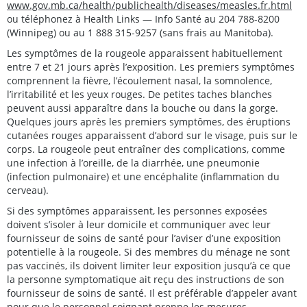
www.gov.mb.ca/health/publichealth/diseases/measles.fr.html
ou téléphonez à Health Links — Info Santé au 204 788-8200
(Winnipeg) ou au 1 888 315-9257 (sans frais au Manitoba).
Les symptômes de la rougeole apparaissent habituellement
entre 7 et 21 jours après l’exposition. Les premiers symptômes
comprennent la fièvre, l’écoulement nasal, la somnolence,
l’irritabilité et les yeux rouges. De petites taches blanches
peuvent aussi apparaître dans la bouche ou dans la gorge.
Quelques jours après les premiers symptômes, des éruptions
cutanées rouges apparaissent d’abord sur le visage, puis sur le
corps. La rougeole peut entraîner des complications, comme
une infection à l’oreille, de la diarrhée, une pneumonie
(infection pulmonaire) et une encéphalite (inflammation du
cerveau).
Si des symptômes apparaissent, les personnes exposées
doivent s’isoler à leur domicile et communiquer avec leur
fournisseur de soins de santé pour l’aviser d’une exposition
potentielle à la rougeole. Si des membres du ménage ne sont
pas vaccinés, ils doivent limiter leur exposition jusqu’à ce que
la personne symptomatique ait reçu des instructions de son
fournisseur de soins de santé. Il est préférable d’appeler avant
pour que le personnel soignant prenne les mesures