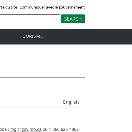
rte du site
Communiquer avec le gouvernement
TOURISME
English
oba :
mgi@gov.mb.ca
ou 1 866 626-4862