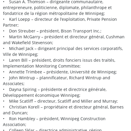
• Susan A. Thomson – dirigeante communautaire,
entrepreneure, politicienne, diplomate, philanthrope et
fondatrice de la région métropolitaine de Winnipeg;
• Karl Loepp – directeur de l’exploitation, Private Pension
Partner;
• Don Streuber – président, Bison Transport Inc.;
• Martin McGarry – président et directeur général, Cushman
and Wakefield Stevenson;
• Michael Jack – dirigeant principal des services corporatifs,
Ville de Winnipeg;
• Laren Bill – président, droits fonciers issus des traités,
Implementation Monitoring Committee;
• Annette Trimbee – présidente, Université de Winnipeg;
• John Wintrup – plannificateur, Richard Wintrup and
Associates;
• Dayna Spiring – présidente et directrice générale,
Développement économique Winnipeg;
• Mike Scatliff – directeur, Scatliff and Miller and Murray;
• Christian Korell – propriétaire et directeur général, Barnes
and Duncan;
• Ron Hambley – président, Winnipeg Construction
Association;
• Colleen Sklar – directrice administrative, région