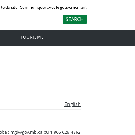
rte du site
Communiquer avec le gouvernement
TOURISME
English
oba :
mgi@gov.mb.ca
ou 1 866 626-4862