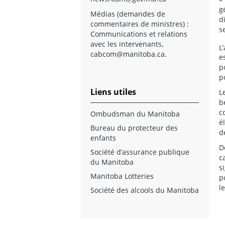
g
Médias (demandes de
d
commentaires de ministres) :
s
Communications et relations
avec les intervenants,
L
cabcom@manitoba.ca
.
e
p
p
Liens utiles
L
b
c
Ombudsman du Manitoba
é
Bureau du protecteur des
d
enfants
D
Société d’assurance publique
c
du Manitoba
s
Manitoba Lotteries
p
l
Société des alcools du Manitoba