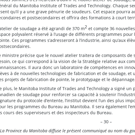
énéral du Manitoba Institute of Trades and Technology. Chaque sem
isent qu’il y a une grave pénurie de soudeurs. Cet espace pourra ac
econdaires et postsecondaires et offrira des formations à court term
2
’atelier de soudage a été agrandi de 370 m
et compte 36 nouvelles
space polyvalent réservé à l’usage de différents programmes pour 
ointe. Ces programmes s’adresseront à l’industrie, ainsi qu’aux élè
ostsecondaires.
e ministre précise que le nouvel atelier traitera de composants de 
esoin, ce qui correspond à la vision de la Stratégie relative aux co
onnaissances. Il aura donc un laboratoire de compétences en innov
lèves à de nouvelles technologies de fabrication et de soudage, et 
es projets de fabrication de pointe, le prototypage et le dépannage
e plus, le Manitoba Institute of Trades and Technology a signé un 
anadien de soudage pour renforcer sa capacité à soutenir l’indust
ignature du protocole d’entente, l’institut devient l’un des plus im
our les programmes du Bureau au Manitoba. Il sera également l’e
es cours des superviseurs et des inspecteurs du Bureau.
– 30 –
La Province du Manitoba diffuse le présent communiqué au nom du g