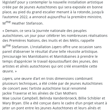
législatif pour y contempler la nouvelle installation artistique
créée par de jeunes Autochtones qui sera exposée en bonne
place, au pied du grand escalier menant à la rotonde, jusqu’à
l’automne 2022, a annoncé aujourd’hui la première ministre,
me
M
Heather Stefanson.
« Demain, ce sera la Journée nationale des peuples
autochtones, un jour pour célébrer les nombreuses réalisations
des Premières Nations, des Inuits et des Métis, rappelle
me
M
Stefanson. L’installation
Layers
offre une occasion sans
pareil d’observer le résultat d’une telle réussite artistique.
J’encourage les Manitobains et Manitobaines à prendre le
temps d’apprécier le travail époustouflant des jeunes, des
artistes et aînés autochtones qui ont créé ensemble cette
œuvre. »
Layers
, une œuvre d’art en trois dimensions combinant
plusieurs techniques, a été créée par de jeunes Autochtones
de concert avec l’artiste autochtone local renommé
Jackie Traverse et les aînées de Clan Mothers
Mae Louise Campbell, Belinda Vandenbroeck, Billie Schibler et
Mary Bryan. Elle a été conçue dans le cadre d’un projet visant à
jeter un pont entre les jeunes Autochtones et leurs aînés et