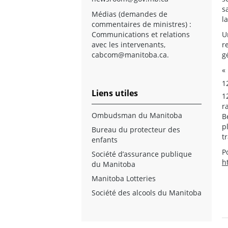
s
Médias (demandes de
l
commentaires de ministres) :
U
Communications et relations
r
avec les intervenants,
g
cabcom@manitoba.ca
.
«
1
Liens utiles
1
r
Ombudsman du Manitoba
B
p
Bureau du protecteur des
t
enfants
P
Société d’assurance publique
h
du Manitoba
Manitoba Lotteries
Société des alcools du Manitoba