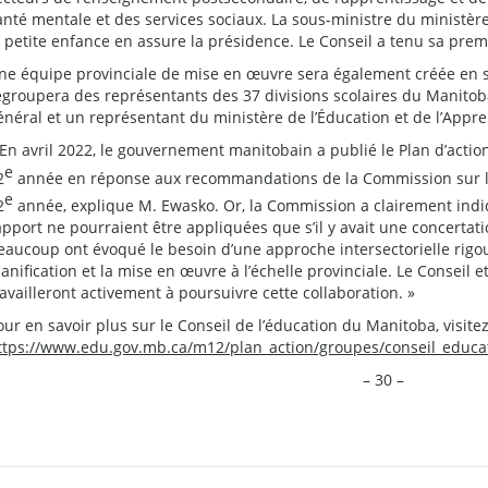
anté mentale et des services sociaux. La sous-ministre du ministère
a petite enfance en assure la présidence. Le Conseil a tenu sa pr
ne équipe provinciale de mise en œuvre sera également créée en so
egroupera des représentants des 37 divisions scolaires du Manitoba
énéral et un représentant du ministère de l’Éducation et de l’Appre
 En avril 2022, le gouvernement manitobain a publié le Plan d’action
e
2
année en réponse aux recommandations de la Commission sur l’é
e
2
année, explique M. Ewasko. Or, la Commission a clairement in
apport ne pourraient être appliquées que s’il y avait une concertat
eaucoup ont évoqué le besoin d’une approche intersectorielle rigou
lanification et la mise en œuvre à l’échelle provinciale. Le Conseil 
ravailleront activement à poursuivre cette collaboration. »
our en savoir plus sur le Conseil de l’éducation du Manitoba, visitez
ttps://www.edu.gov.mb.ca/m12/plan_action/groupes/conseil_educa
– 30 –