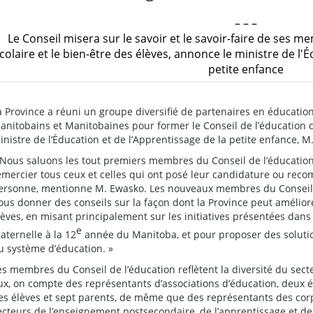
– – –
Le Conseil misera sur le savoir et le savoir-faire de ses 
colaire et le bien-être des élèves, annonce le ministre de l'
petite enfance
a Province a réuni un groupe diversifié de partenaires en éducatio
anitobains et Manitobaines pour former le Conseil de l’éducation 
inistre de l’Éducation et de l’Apprentissage de la petite enfance, 
 Nous saluons les tout premiers membres du Conseil de l’éducation
emercier tous ceux et celles qui ont posé leur candidature ou rec
ersonne, mentionne M. Ewasko. Les nouveaux membres du Conseil 
ous donner des conseils sur la façon dont la Province peut amélior
lèves, en misant principalement sur les initiatives présentées dans 
e
aternelle à la 12
année du Manitoba, et pour proposer des soluti
u système d’éducation. »
es membres du Conseil de l’éducation reflètent la diversité du sect
ux, on compte des représentants d’associations d’éducation, deux 
es élèves et sept parents, de même que des représentants des corp
ecteurs de l’enseignement postsecondaire, de l’apprentissage et de 