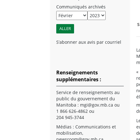
Communiqués archivés
s
S’abonner aux avis par courriel
L
M
m
«
Renseignements
r
supplémentaires :
p
n
Service de renseignements au
é
public du gouvernement du
m
Manitoba :
mgi@gov.mb.ca
ou
d
1 866 626-4862 ou
204 945-3744
L
e
Médias : Communications et
d
mobilisation,
s
newsroom@gov.mb.ca