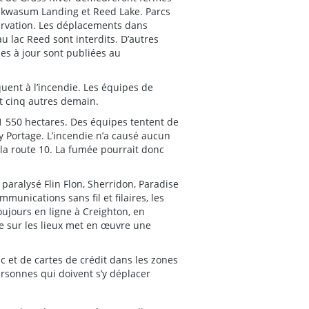
Iskwasum Landing et Reed Lake. Parcs
ervation. Les déplacements dans
au lac Reed sont interdits. D’autres
es à jour sont publiées au
uent à l’incendie. Les équipes de
et cinq autres demain.
1 550 hectares. Des équipes tentent de
ry Portage. L’incendie n’a causé aucun
la route 10. La fumée pourrait donc
aralysé Flin Flon, Sherridon, Paradise
unications sans fil et filaires, les
oujours en ligne à Creighton, en
e sur les lieux met en œuvre une
 et de cartes de crédit dans les zones
rsonnes qui doivent s’y déplacer