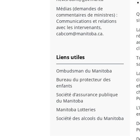
Médias (demandes de
Q
commentaires de ministres) :
s
Communications et relations
avec les intervenants,
L
cabcom@manitoba.ca
.
r
a
c
Liens utiles
T
s
Ombudsman du Manitoba
L
Bureau du protecteur des
c
enfants
e
c
Société d’assurance publique
P
du Manitoba
L
Manitoba Lotteries
e
Société des alcools du Manitoba
D
P
D