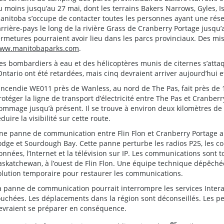
u moins jusqu’au 27 mai, dont les terrains Bakers Narrows, Gyles, 
anitoba s’occupe de contacter toutes les personnes ayant une rés
’arrière-pays le long de la rivière Grass de Cranberry Portage jusqu’
ermetures pourraient avoir lieu dans les parcs provinciaux. Des mis
ww.manitobaparks.com
.
es bombardiers à eau et des hélicoptères munis de citernes s’attaq
’Ontario ont été retardées, mais cinq devraient arriver aujourd’hui 
’incendie WE011 près de Wanless, au nord de The Pas, fait près de 
rotéger la ligne de transport d’électricité entre The Pas et Cranber
ommage jusqu’à présent. Il se trouve à environ deux kilomètres de 
éduire la visibilité sur cette route.
ne panne de communication entre Flin Flon et Cranberry Portage a p
odge et Sourdough Bay. Cette panne perturbe les radios P25, les comm
onnées, l’Internet et la télévision sur IP. Les communications sont t
askatchewan, à l’ouest de Flin Flon. Une équipe technique dépêché
olution temporaire pour restaurer les communications.
a panne de communication pourrait interrompre les services Interac
ouchées. Les déplacements dans la région sont déconseillés. Les pe
evraient se préparer en conséquence.
er