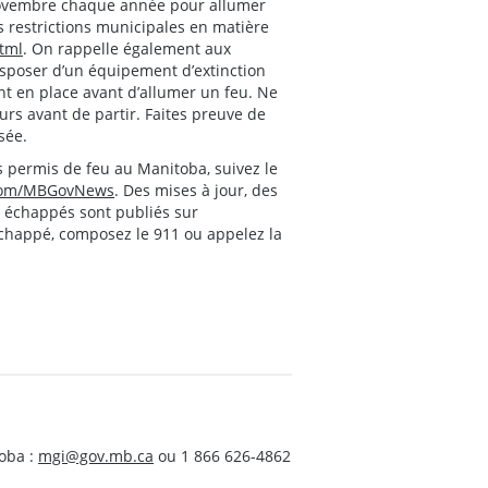
novembre chaque année pour allumer
s restrictions municipales en matière
html
. On rappelle également aux
disposer d’un équipement d’extinction
nt en place avant d’allumer un feu. Ne
ours avant de partir. Faites preuve de
sée.
s permis de feu au Manitoba, suivez le
r.com/MBGovNews
. Des mises à jour, des
s échappés sont publiés sur
échappé, composez le 911 ou appelez la
oba :
mgi@gov.mb.ca
ou 1 866 626-4862