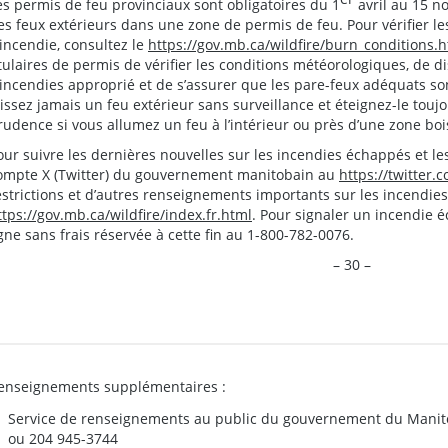
es permis de feu provinciaux sont obligatoires du 1
avril au 15 
es feux extérieurs dans une zone de permis de feu. Pour vérifier le
’incendie, consultez le
https://gov.mb.ca/wildfire/burn_conditions.
itulaires de permis de vérifier les conditions météorologiques, de 
’incendies approprié et de s’assurer que les pare-feux adéquats so
aissez jamais un feu extérieur sans surveillance et éteignez-le touj
rudence si vous allumez un feu à l’intérieur ou près d’une zone boi
our suivre les dernières nouvelles sur les incendies échappés et le
ompte X (Twitter) du gouvernement manitobain au
https://twitte
estrictions et d’autres renseignements importants sur les incendie
ttps://gov.mb.ca/wildfire/index.fr.html
. Pour signaler un incendie 
igne sans frais réservée à cette fin au 1-800-782-0076.
– 30 –
enseignements supplémentaires :
Service de renseignements au public du gouvernement du Manit
ou 204 945-3744