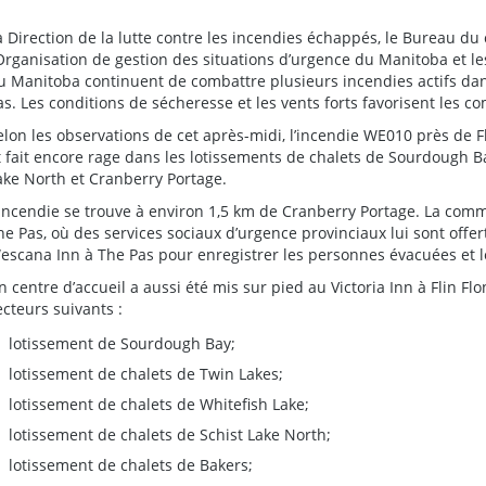
a Direction de la lutte contre les incendies échappés, le Bureau d
’Organisation de gestion des situations d’urgence du Manitoba et les
u Manitoba continuent de combattre plusieurs incendies actifs dans
as. Les conditions de sécheresse et les vents forts favorisent les
elon les observations de cet après-midi, l’incendie WE010 près de F
t fait encore rage dans les lotissements de chalets de Sourdough Ba
ake North et Cranberry Portage.
’incendie se trouve à environ 1,5 km de Cranberry Portage. La co
he Pas, où des services sociaux d’urgence provinciaux lui sont offert
escana Inn à The Pas pour enregistrer les personnes évacuées et le
n centre d’accueil a aussi été mis sur pied au Victoria Inn à Flin F
ecteurs suivants :
lotissement de Sourdough Bay;
lotissement de chalets de Twin Lakes;
lotissement de chalets de Whitefish Lake;
lotissement de chalets de Schist Lake North;
lotissement de chalets de Bakers;