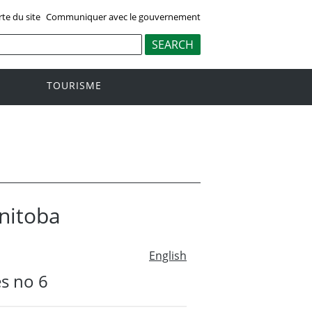
rte du site
Communiquer avec le gouvernement
TOURISME
anitoba
English
es no 6