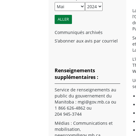
L
l
d
P
Communiqués archivés
S
S’abonner aux avis par courriel
e
L
L
T
Renseignements
W
supplémentaires :
U
s
Service de renseignements au
public du gouvernement du
Manitoba :
mgi@gov.mb.ca
ou
1 866 626-4862 ou
204 945-3744
Médias : Communications et
mobilisation,
newsroom@gov.mb.ca