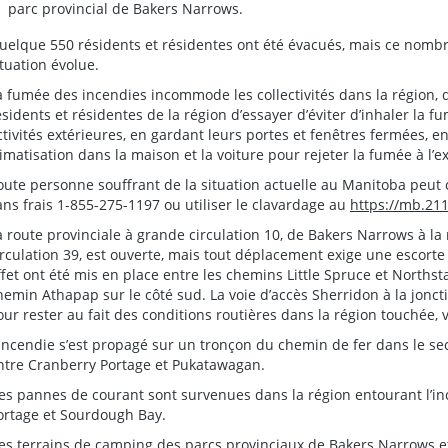
parc provincial de Bakers Narrows.
uelque 550 résidents et résidentes ont été évacués, mais ce nomb
ituation évolue.
a fumée des incendies incommode les collectivités dans la région,
ésidents et résidentes de la région d’essayer d’éviter d’inhaler la 
ctivités extérieures, en gardant leurs portes et fenêtres fermées, en
limatisation dans la maison et la voiture pour rejeter la fumée à l’
oute personne souffrant de la situation actuelle au Manitoba peut
ans frais 1-855-275-1197 ou utiliser le clavardage au
https://mb.21
a route provinciale à grande circulation 10, de Bakers Narrows à la
irculation 39, est ouverte, mais tout déplacement exige une escorte 
ffet ont été mis en place entre les chemins Little Spruce et Northsta
hemin Athapap sur le côté sud. La voie d’accès Sherridon à la jonc
our rester au fait des conditions routières dans la région touchée, v
’incendie s’est propagé sur un tronçon du chemin de fer dans le sect
ntre Cranberry Portage et Pukatawagan.
es pannes de courant sont survenues dans la région entourant l’in
ortage et Sourdough Bay.
es terrains de camping des parcs provinciaux de Bakers Narrows 