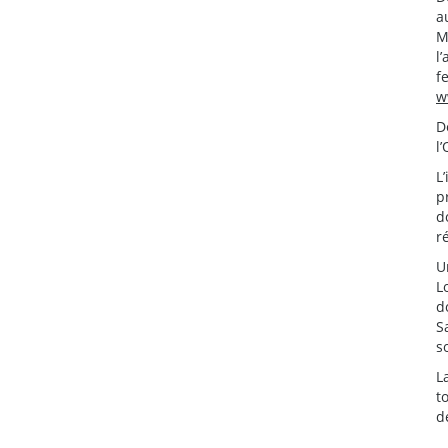
a
M
l
f
w
D
l
L
p
d
r
U
L
d
S
s
L
t
d