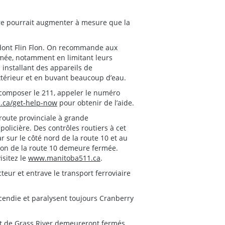
re pourrait augmenter à mesure que la
 dont Flin Flon. On recommande aux
fumée, notamment en limitant leurs
 installant des appareils de
extérieur et en buvant beaucoup d’eau.
 composer le 211, appeler le numéro
1.ca/get-help-now
pour obtenir de l’aide.
 route provinciale à grande
policière. Des contrôles routiers à cet
r sur le côté nord de la route 10 et au
tion de la route 10 demeure fermée.
isitez le
www.manitoba511.ca
.
eur et entrave le transport ferroviaire
cendie et paralysent toujours Cranberry
et de Grass River demeureront fermés