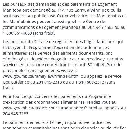
Les bureaux des demandes et des paiements de Logement
Manitoba ont déménagé au 114, rue Garry, à Winnipeg, où ils
sont ouverts au public jusqu’à nouvel ordre. Les Manitobains et
les Manitobaines peuvent aussi appeler le Centre de
communications de Logement Manitoba au 204 945-4663 ou au
1 800 661-4663 (sans frais).
Les bureaux du Service de règlement des litiges familiaux, qui
hébergent le Programme d’exécution des ordonnances
alimentaires et le Service des aliments pour enfants, ont
déménagé au deuxième étage du 379, rue Broadway. Certains
services en personne reprendront le mardi 30 juillet. Pour de
plus amples renseignements, visitez le
www.gov.mb.ca/familylaw/fr/index.html
ou appelez le service
Get Guidance au 204 945-2313 ou au 1 844 808-2313 (sans
frais).
Pour tout ce qui concerne les paiements du Programme
d’exécution des ordonnances alimentaires, rendez-vous au
www.gov.mb.ca/justice/courts/mep/index.fr.html
ou appelez au
204 945-7133.
Le bâtiment demeurera fermé jusqu’à nouvel ordre. Les
Manitobains et Manitobaines sont priés d’appeler ou de vérifier