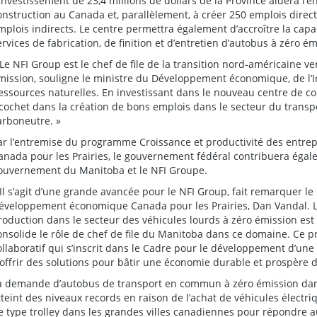
’investissement de 23,4 millions de dollars de la Province aidera l’e
onstruction au Canada et, parallèlement, à créer 250 emplois direc
mplois indirects. Le centre permettra également d’accroître la capac
ervices de fabrication, de finition et d’entretien d’autobus à zéro 
 Le NFI Group est le chef de file de la transition nord-américaine v
mission, souligne le ministre du Développement économique, de l’
essources naturelles. En investissant dans le nouveau centre de con
icochet dans la création de bons emplois dans le secteur du transpo
arboneutre. »
ar l’entremise du programme Croissance et productivité des entr
anada pour les Prairies, le gouvernement fédéral contribuera égale
ouvernement du Manitoba et le NFI Groupe.
 Il s’agit d’une grande avancée pour le NFI Group, fait remarquer l
éveloppement économique Canada pour les Prairies, Dan Vandal. L
roduction dans le secteur des véhicules lourds à zéro émission es
onsolide le rôle de chef de file du Manitoba dans ce domaine. Ce pr
ollaboratif qui s’inscrit dans le Cadre pour le développement d’une
’offrir des solutions pour bâtir une économie durable et prospère da
a demande d’autobus de transport en commun à zéro émission dan
tteint des niveaux records en raison de l’achat de véhicules électriq
e type trolley dans les grandes villes canadiennes pour répondre 