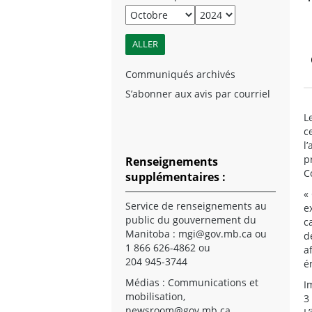
Communiqués archivés
S’abonner aux avis par courriel
L
c
l
p
Renseignements
C
supplémentaires :
«
Service de renseignements au
e
public du gouvernement du
c
Manitoba :
mgi@gov.mb.ca
ou
d
1 866 626-4862 ou
a
204 945-3744
é
Médias : Communications et
I
mobilisation,
3
newsroom@gov.mb.ca