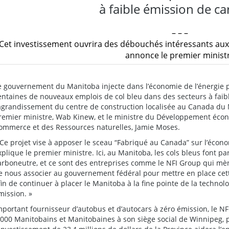
à faible émission de c
– – –
Cet investissement ouvrira des débouchés intéressants aux
annonce le premier minist
e gouvernement du Manitoba injecte dans l’économie de l’énergie p
entaines de nouveaux emplois de col bleu dans des secteurs à faib
’agrandissement du centre de construction localisée au Canada du 
remier ministre, Wab Kinew, et le ministre du Développement écon
ommerce et des Ressources naturelles, Jamie Moses.
 Ce projet vise à apposer le sceau “Fabriqué au Canada” sur l’écon
xplique le premier ministre. Ici, au Manitoba, les cols bleus font par
arboneutre, et ce sont des entreprises comme le NFI Group qui m
e nous associer au gouvernement fédéral pour mettre en place cet
fin de continuer à placer le Manitoba à la fine pointe de la technol
mission. »
mportant fournisseur d’autobus et d’autocars à zéro émission, le N
 000 Manitobains et Manitobaines à son siège social de Winnipeg, p