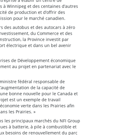
ntreprise à établir un centre de
ts à Winnipeg et des centaines d’autres
ité de production et d’offrir des
émission pour le marché canadien.
ers des autobus et des autocars à zéro
Investissement, du Commerce et des
struction, la Province investit par
rt électrique et dans un bel avenir
eprises de Développement économique
ment au projet en partenariat avec le
e ministre fédéral responsable de
’augmentation de la capacité de
t une bonne nouvelle pour le Canada et
ojet est un exemple de travail
 économie verte dans les Prairies afin
ns les Prairies. »
s les principaux marchés du NFI Group
ues à batterie, à pile à combustible et
aux besoins de renouvellement du parc