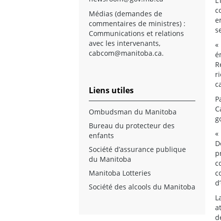
L
c
Médias (demandes de
e
commentaires de ministres) :
s
Communications et relations
avec les intervenants,
«
cabcom@manitoba.ca
.
é
R
r
c
Liens utiles
P
C
Ombudsman du Manitoba
g
Bureau du protecteur des
«
enfants
D
Société d’assurance publique
p
du Manitoba
c
Manitoba Lotteries
c
d
Société des alcools du Manitoba
L
a
d