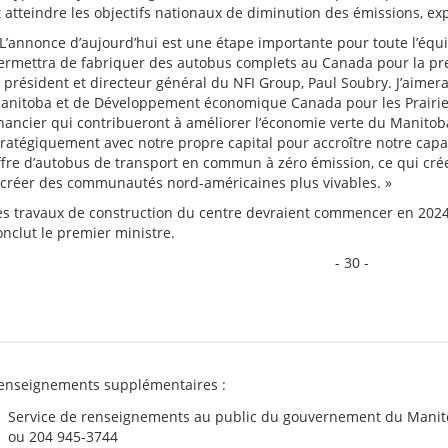
t atteindre les objectifs nationaux de diminution des émissions, ex
 L’annonce d’aujourd’hui est une étape importante pour toute l’équ
ermettra de fabriquer des autobus complets au Canada pour la pre
e président et directeur général du NFI Group, Paul Soubry. J’aimer
anitoba et de Développement économique Canada pour les Prairies
inancier qui contribueront à améliorer l’économie verte du Manitoba
tratégiquement avec notre propre capital pour accroître notre cap
ffre d’autobus de transport en commun à zéro émission, ce qui cr
 créer des communautés nord-américaines plus vivables. »
es travaux de construction du centre devraient commencer en 2024 et
onclut le premier ministre.
- 30 -
enseignements supplémentaires :
Service de renseignements au public du gouvernement du Manit
ou 204 945-3744