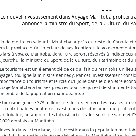
– – –
Le nouvel investissement dans Voyage Manitoba profitera à
annonce la ministre du Sport, de la Culture, du P
fin de mettre en valeur le Manitoba auprès du reste du Canada et 
ers la province qu’à l’intérieur de ses frontières, le gouvernement 
ollars à Voyage Manitoba, dont 10 % seront réservés à Indigenous
ujourd’hui la ministre du Sport, de la Culture, du Patrimoine et du
 Le tourisme est un élément clé de ce qui fait du Manitoba un lieu s
oyager, souligne la ministre Kennedy. Par cet investissement cons
’importance du tourisme et le rôle qu’il joue dans le bien-être éco
oyage Manitoba a fait ses preuves pour ce qui est de stimuler le t
’ensemble de la population manitobaine. »
e tourisme génère 373 millions de dollars en recettes fiscales provi
es contribuables peut être investi dans des domaines qui profitent
anitobaine, notamment les infrastructures, les soins de santé et l’
5 000 emplois au Manitoba.
 Investir dans le tourisme, c’est investir dans la population manito
t chef de la direction de Voyage Manitoba. Le Manitoba offre des ex