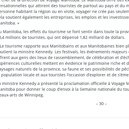
ensationnelles qui attirent des touristes de partout au pays et du
ersonne habitant la région ou en visite, voyager ne crée pas seule
ela soutient également les entreprises, les emplois et les investiss
anitoba. »
u Manitoba, les effets du tourisme se font sentir dans toute la provin
0,4 millions de touristes, qui ont dépensé 1,82 milliard de dollars.
 Le tourisme rapporte aux Manitobains et aux Manitobaines bien pl
outient la ministre Kennedy. Les festivals, les événements majeurs e
ffrent aux gens des lieux de rassemblement, de célébration et d’é
xpériences culturelles mettent en évidence le patrimoine riche et d
aysages naturels de la province, sa faune et ses possibilités de
a population locale et aux touristes l’occasion d’explorer et de s’ém
a ministre Kennedy a présenté la proclamation officielle à Voyage
anitoba pour donner le coup d’envoi à la Semaine nationale du t
eaux-arts de Winnipeg.
– 30 –