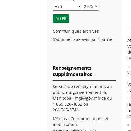
Communiqués archivés
S’abonner aux avis par courriel
A
v
d
a
«
Renseignements
v
supplémentaires :
l
V
Service de renseignements au
l
public du gouvernement du
Manitoba :
mgi@gov.mb.ca
ou
L
1 866 626-4862 ou
d
204 945-3744
m
2
Médias : Communications et
mobilisation,
«
newsroom@gov.mb.ca
e