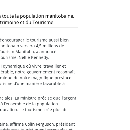
 toute la population manitobaine,
atrimoine et du Tourisme
d’encourager le tourisme aussi bien
manitobain versera 4,5 millions de
 Tourism Manitoba, a annoncé
 Tourisme, Nellie Kennedy.
i dynamique où vivre, travailler et
idérable, notre gouvernement reconnaît
nomique de notre magnifique province.
ourisme d’une manière favorable à
nciales. La ministre précise que l’argent
 à l’ensemble de la population
éducation. Le tourisme crée plus de
baine, affirme Colin Ferguson, président
périences touristiques incroyables et