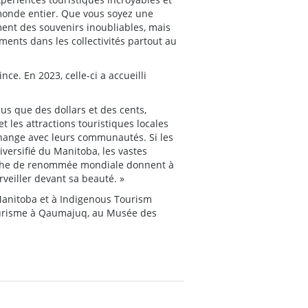
 monde entier. Que vous soyez une
ment des souvenirs inoubliables, mais
ements dans les collectivités partout au
ce. En 2023, celle-ci a accueilli
us que des dollars et des cents,
t les attractions touristiques locales
change avec leurs communautés. Si les
iversifié du Manitoba, les vastes
 pêche de renommée mondiale donnent à
erveiller devant sa beauté. »
 Manitoba et à Indigenous Tourism
ourisme à Qaumajuq, au Musée des