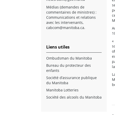
s
Médias (demandes de
p
commentaires de ministres) :
c
Communications et relations
M
avec les intervenants,
cabcom@manitoba.ca
.
A
1
«
s
Liens utiles
o
e
Ombudsman du Manitoba
p
Bureau du protecteur des
l
enfants
L
Société d’assurance publique
M
du Manitoba
b
Manitoba Lotteries
Société des alcools du Manitoba