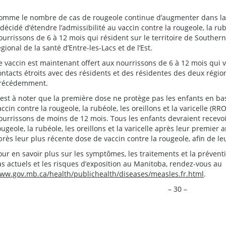
omme le nombre de cas de rougeole continue d’augmenter dans la
 décidé d’étendre l’admissibilité au vaccin contre la rougeole, la rub
ourrissons de 6 à 12 mois qui résident sur le territoire de Southern
égional de la santé d’Entre-les-Lacs et de l’Est.
e vaccin est maintenant offert aux nourrissons de 6 à 12 mois qui 
ontacts étroits avec des résidents et des résidentes des deux régi
récédemment.
l est à noter que la première dose ne protège pas les enfants en bas
accin contre la rougeole, la rubéole, les oreillons et la varicelle (
ourrissons de moins de 12 mois. Tous les enfants devraient recevoi
ougeole, la rubéole, les oreillons et la varicelle après leur premier
près leur plus récente dose de vaccin contre la rougeole, afin de l
our en savoir plus sur les symptômes, les traitements et la préven
as actuels et les risques d’exposition au Manitoba, rendez-vous au
ww.gov.mb.ca/health/publichealth/diseases/measles.fr.html
.
– 30 –