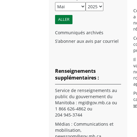
C
a
n
r
Communiqués archivés
C
S’abonner aux avis par courriel
c
p
I
v
Renseignements
n
supplémentaires :
r
a
Service de renseignements au
P
public du gouvernement du
c
Manitoba :
mgi@gov.mb.ca
ou
w
1 866 626-4862 ou
204 945-3744
Médias : Communications et
mobilisation,
newsroom@gov.mb.ca