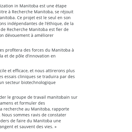
zation in Manitoba est une étape
tre à Recherche Manitoba, se réjouit
nitoba. Ce projet est le seul en son
ns indépendantes de l’éthique, de la
on de Recherche Manitoba est fier de
 son dévouement à améliorer
es profitera des forces du Manitoba à
 et de pôle d’innovation en
le et efficace, et nous attirerons plus
es essais cliniques se traduira par des
un secteur biotechnologique
der le groupe de travail manitobain sur
examens et formuler des
la recherche au Manitoba, rapporte
n. Nous sommes ravis de constater
aders de faire du Manitoba une
ngent et sauvent des vies. »