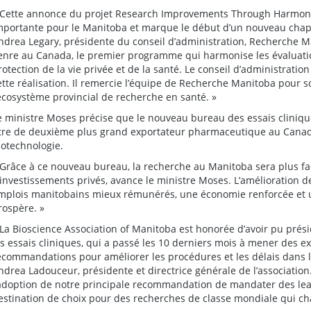
 Cette annonce du projet Research Improvements Through Harmoni
mportante pour le Manitoba et marque le début d’un nouveau chapi
ndrea Legary, présidente du conseil d’administration, Recherche Ma
enre au Canada, le premier programme qui harmonise les évaluatio
rotection de la vie privée et de la santé. Le conseil d’administrati
ette réalisation. Il remercie l’équipe de Recherche Manitoba pour
’écosystème provincial de recherche en santé. »
e ministre Moses précise que le nouveau bureau des essais cliniqu
itre de deuxième plus grand exportateur pharmaceutique au Canada
iotechnologie.
 Grâce à ce nouveau bureau, la recherche au Manitoba sera plus faci
’investissements privés, avance le ministre Moses. L’amélioration d
mplois manitobains mieux rémunérés, une économie renforcée et 
rospère. »
 La Bioscience Association of Manitoba est honorée d’avoir pu prési
es essais cliniques, qui a passé les 10 derniers mois à mener des 
ecommandations pour améliorer les procédures et les délais dans 
ndrea Ladouceur, présidente et directrice générale de l’associatio
’adoption de notre principale recommandation de mandater des le
estination de choix pour des recherches de classe mondiale qui cha