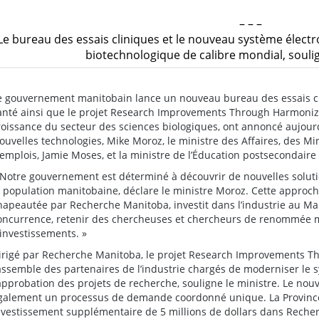
– – –
Le bureau des essais cliniques et le nouveau système élect
biotechnologique de calibre mondial, soulig
e gouvernement manitobain lance un nouveau bureau des essais cli
anté ainsi que le projet Research Improvements Through Harmoniza
roissance du secteur des sciences biologiques, ont annoncé aujourd’
ouvelles technologies, Mike Moroz, le ministre des Affaires, des M
’emplois, Jamie Moses, et la ministre de l’Éducation postsecondaire
 Notre gouvernement est déterminé à découvrir de nouvelles solut
a population manitobaine, déclare le ministre Moroz. Cette approch
hapeautée par Recherche Manitoba, investit dans l’industrie au M
oncurrence, retenir des chercheuses et chercheurs de renommée m
’investissements. »
irigé par Recherche Manitoba, le projet Research Improvements T
assemble des partenaires de l’industrie chargés de moderniser le s
’approbation des projets de recherche, souligne le ministre. Le nou
galement un processus de demande coordonné unique. La Provin
nvestissement supplémentaire de 5 millions de dollars dans Reche