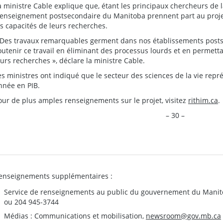
a ministre Cable explique que, étant les principaux chercheurs de l
’enseignement postsecondaire du Manitoba prennent part au projet. I
es capacités de leurs recherches.
 Des travaux remarquables germent dans nos établissements postse
outenir ce travail en éliminant des processus lourds et en permett
eurs recherches », déclare la ministre Cable.
es ministres ont indiqué que le secteur des sciences de la vie repré
nnée en PIB.
our de plus amples renseignements sur le projet, visitez
rithim.ca
.
– 30 –
enseignements supplémentaires :
Service de renseignements au public du gouvernement du Manit
ou 204 945-3744
Médias : Communications et mobilisation,
newsroom@gov.mb.ca