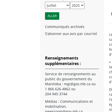
Communiqués archivés
S’abonner aux avis par courriel
L
s
c
N
d
Renseignements
«
supplémentaires :
l
c
Service de renseignements au
c
public du gouvernement du
d
Manitoba :
mgi@gov.mb.ca
ou
1 866 626-4862 ou
D
204 945-3744
r
l
Médias : Communications et
é
mobilisation,
i
newsroom@gov.mb.ca