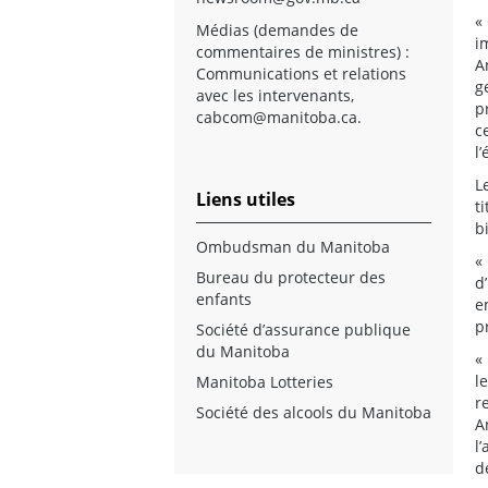
«
Médias (demandes de
i
commentaires de ministres) :
A
Communications et relations
g
avec les intervenants,
p
cabcom@manitoba.ca
.
c
l
L
Liens utiles
t
b
Ombudsman du Manitoba
«
Bureau du protecteur des
d
enfants
e
p
Société d’assurance publique
du Manitoba
«
l
Manitoba Lotteries
r
Société des alcools du Manitoba
A
l
d