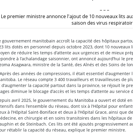
– – –
Le premier ministre annonce l'ajout de 10 nouveaux lits aux
saison des virus respiratoi
e gouvernement manitobain accroît la capacité des hôpitaux partout
23 lits dotés en personnel depuis octobre 2023, dont 10 nouveaux li
oyen de réduire les temps d’attente aux urgences et de mieux prép
épondre à l’achalandage saisonnier, ont annoncé aujourd’hui le pr
zoma Asagwara, ministre de la Santé, des Aînés et des Soins de lo
 Après des années de compressions, il était essentiel d’augmenter l
anitoba. Le réseau compte 3 400 travailleurs et travailleuses de plu
t d’augmenter la capacité partout dans la province, se réjouit le pre
tages diminue le blocage d’accès et les temps d’attente au service 
epuis avril 2025, le gouvernement du Manitoba a ouvert et doté en
ntensifs dans l’ensemble du réseau, dont six à l’Hôpital pour enfant
eux à l’Hôpital Saint-Boniface et deux à l’Hôpital Grace, ainsi que 
édecine, en chirurgie et en soins transitoires dans les hôpitaux de
auphin et de Steinbach. Ces lits ont été ajoutés progressivement 
our rétablir la capacité du réseau, explique le premier ministre.