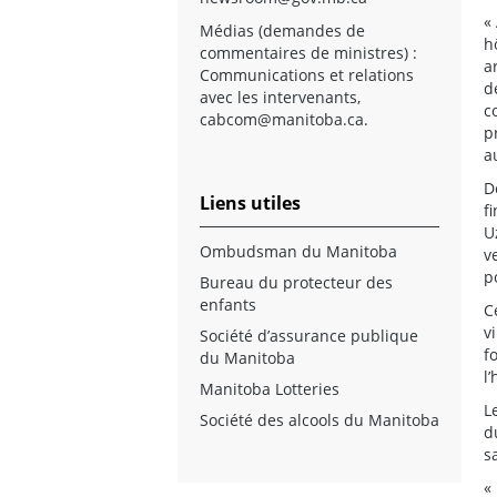
«
Médias (demandes de
h
commentaires de ministres) :
a
Communications et relations
d
avec les intervenants,
c
cabcom@manitoba.ca
.
p
a
D
Liens utiles
f
U
Ombudsman du Manitoba
v
p
Bureau du protecteur des
enfants
C
v
Société d’assurance publique
f
du Manitoba
l
Manitoba Lotteries
L
Société des alcools du Manitoba
d
s
«