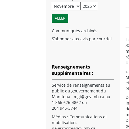
Communiqués archivés
S’abonner aux avis par courriel
L
3
m
r
U
Renseignements
«
supplémentaires :
M
e
Service de renseignements au
é
public du gouvernement du
Manitoba :
mgi@gov.mb.ca
ou
D
1 866 626-4862 ou
i
204 945-3744
d
m
Médias : Communications et
D
mobilisation,
p
newsroom@gov.mb.ca