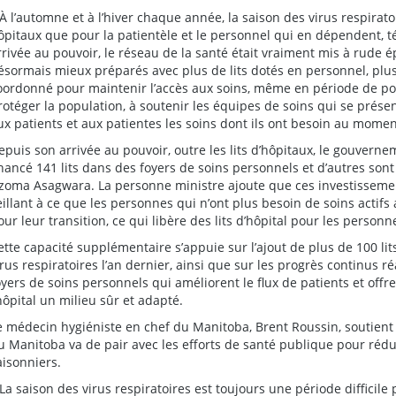
 À l’automne et à l’hiver chaque année, la saison des virus respirat
ôpitaux que pour la patientèle et le personnel qui en dépendent,
rrivée au pouvoir, le réseau de la santé était vraiment mis à rude
ésormais mieux préparés avec plus de lits dotés en personnel, plus
oordonné pour maintenir l’accès aux soins, même en période de poi
rotéger la population, à soutenir les équipes de soins qui se présent
ux patients et aux patientes les soins dont ils ont besoin au moment
epuis son arrivée au pouvoir, outre les lits d’hôpitaux, le gouver
inancé 141 lits dans des foyers de soins personnels et d’autres sont
zoma Asagwara. La personne ministre ajoute que ces investissement
eillant à ce que les personnes qui n’ont plus besoin de soins actifs
our leur transition, ce qui libère des lits d’hôpital pour les personn
ette capacité supplémentaire s’appuie sur l’ajout de plus de 100 lits
irus respiratoires l’an dernier, ainsi que sur les progrès continus 
oyers de soins personnels qui améliorent le flux de patients et offr
’hôpital un milieu sûr et adapté.
e médecin hygiéniste en chef du Manitoba, Brent Roussin, soutien
u Manitoba va de pair avec les efforts de santé publique pour réd
aisonniers.
 La saison des virus respiratoires est toujours une période difficile p