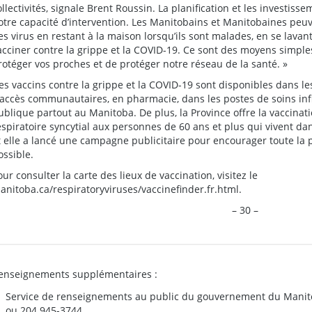
ollectivités, signale Brent Roussin. La planification et les investiss
otre capacité d’intervention. Les Manitobains et Manitobaines peuv
es virus en restant à la maison lorsqu’ils sont malades, en se lavan
acciner contre la grippe et la COVID-19. Ce sont des moyens simples
rotéger vos proches et de protéger notre réseau de la santé. »
es vaccins contre la grippe et la COVID-19 sont disponibles dans le
’accès communautaires, en pharmacie, dans les postes de soins infi
ublique partout au Manitoba. De plus, la Province offre la vaccinat
espiratoire syncytial aux personnes de 60 ans et plus qui vivent d
t elle a lancé une campagne publicitaire pour encourager toute la 
ossible.
our consulter la carte des lieux de vaccination, visitez le
anitoba.ca/respiratoryviruses/vaccinefinder.fr.html.
– 30 –
enseignements supplémentaires :
Service de renseignements au public du gouvernement du Manit
ou 204 945-3744