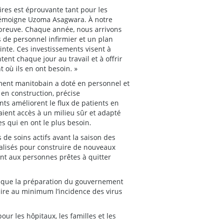
oires est éprouvante tant pour les
 témoigne Uzoma Asagwara. À notre
 épreuve. Chaque année, nous arrivons
 de personnel infirmier et un plan
nte. Ces investissements visent à
ent chaque jour au travail et à offrir
 où ils en ont besoin. »
nement manitobain a doté en personnel et
 en construction, précise
s améliorent le flux de patients en
 aient accès à un milieu sûr et adapté
es qui en ont le plus besoin.
 de soins actifs avant la saison des
réalisés pour construire de nouveaux
ent aux personnes prêtes à quitter
t que la préparation du gouvernement
uire au minimum l’incidence des virus
our les hôpitaux, les familles et les