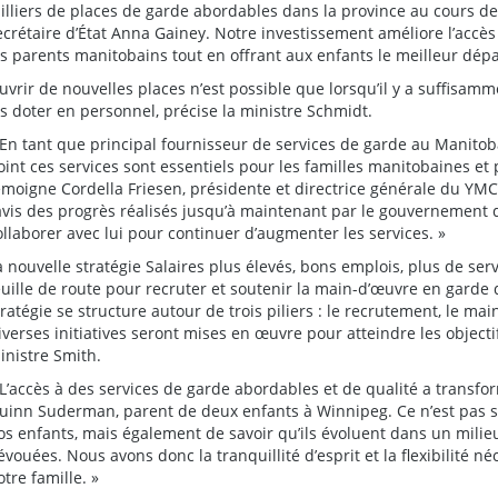
illiers de places de garde abordables dans la province au cours de
ecrétaire d’État Anna Gainey. Notre investissement améliore l’accè
es parents manitobains tout en offrant aux enfants le meilleur dépa
uvrir de nouvelles places n’est possible que lorsqu’il y a suffisam
es doter en personnel, précise la ministre Schmidt.
 En tant que principal fournisseur de services de garde au Manito
oint ces services sont essentiels pour les familles manitobaines et
émoigne Cordella Friesen, présidente et directrice générale du
avis des progrès réalisés jusqu’à maintenant par le gouvernement
ollaborer avec lui pour continuer d’augmenter les services. »
a nouvelle stratégie Salaires plus élevés, bons emplois, plus de se
euille de route pour recruter et soutenir la main-d’œuvre en garde 
tratégie se structure autour de trois piliers : le recrutement, le ma
iverses initiatives seront mises en œuvre pour atteindre les objectifs
inistre Smith.
 L’accès à des services de garde abordables et de qualité a transfor
uinn Suderman, parent de deux enfants à Winnipeg. Ce n’est pas se
os enfants, mais également de savoir qu’ils évoluent dans un milie
évouées. Nous avons donc la tranquillité d’esprit et la flexibilité né
otre famille. »