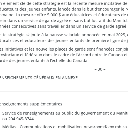
n élément clé de cette stratégie est la récente mesure incitative 
ducateurs des jeunes enfants, lancée dans le but d’encourager le r
omaine. La mesure offre 5 000 $ aux éducatrices et éducateurs de ni
lein dans un service de garde agréé et sans but lucratif du Manit
nnées consécutives sans travailler dans un service de garde agréé p
ette stratégie s’ajoute à la hausse salariale annoncée en mai 2025,
ducatrices et éducateurs des jeunes enfants de première ligne de ju
es initiatives et les nouvelles places de garde sont financées conj
rovinciaux et fédéraux dans le cadre de l’Accord entre le Canada et
arde des jeunes enfants à l’échelle du Canada.
– 30 –
ENSEIGNEMENTS GÉNÉRAUX EN ANNEXE
enseignements supplémentaires :
Service de renseignements au public du gouvernement du Manit
ou 204 945-3744
Médias : Communications et mobilisation,
newsroom@gov.mb.ca