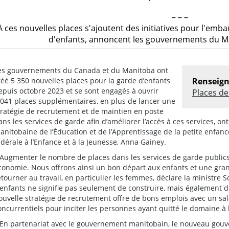
– – –
À ces nouvelles places s'ajoutent des initiatives pour l'emb
d'enfants, annoncent les gouvernements du M
es gouvernements du Canada et du Manitoba ont
réé 5 350 nouvelles places pour la garde d’enfants
Renseig
epuis octobre 2023 et se sont engagés à ouvrir
Places de
 041 places supplémentaires, en plus de lancer une
tratégie de recrutement et de maintien en poste
ans les services de garde afin d’améliorer l’accès à ces services, o
anitobaine de l’Éducation et de l’Apprentissage de la petite enfance,
édérale à l’Enfance et à la Jeunesse, Anna Gainey.
 Augmenter le nombre de places dans les services de garde publics 
conomie. Nous offrons ainsi un bon départ aux enfants et une gra
etourner au travail, en particulier les femmes, déclare la ministre
’enfants ne signifie pas seulement de construire, mais également 
ouvelle stratégie de recrutement offre de bons emplois avec un sal
oncurrentiels pour inciter les personnes ayant quitté le domaine à l
 En partenariat avec le gouvernement manitobain, le nouveau go