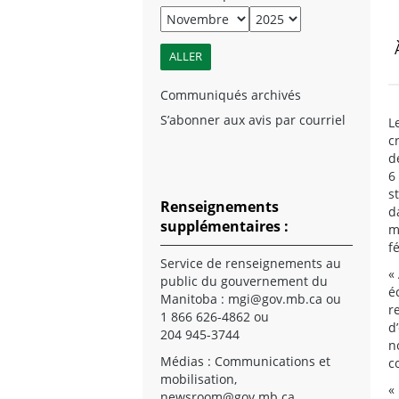
Communiqués archivés
S’abonner aux avis par courriel
L
c
d
6
s
Renseignements
d
supplémentaires :
m
f
Service de renseignements au
«
public du gouvernement du
é
Manitoba :
mgi@gov.mb.ca
ou
r
1 866 626-4862 ou
d
204 945-3744
n
Médias : Communications et
c
mobilisation,
«
newsroom@gov.mb.ca