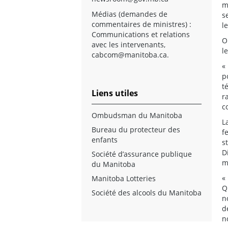
m
Médias (demandes de
s
commentaires de ministres) :
l
Communications et relations
O
avec les intervenants,
l
cabcom@manitoba.ca
.
«
p
t
Liens utiles
r
c
Ombudsman du Manitoba
L
Bureau du protecteur des
f
enfants
s
D
Société d’assurance publique
m
du Manitoba
«
Manitoba Lotteries
Q
Société des alcools du Manitoba
n
d
n