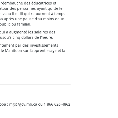
de réembauche des éducatrices et
etour des personnes ayant quitté le
veau II et III qui retournent à temps
oba après une pause d’au moins deux
ublic ou familial.
 qui a augmenté les salaires des
squ’à cinq dollars de l’heure.
ointement par des investissements
 le Manitoba sur l’apprentissage et la
oba :
mgi@gov.mb.ca
ou 1 866 626-4862