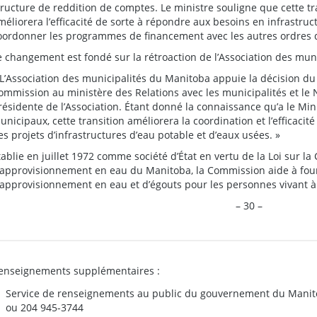
tructure de reddition de comptes. Le ministre souligne que cette tra
méliorera l’efficacité de sorte à répondre aux besoins en infrastruc
oordonner les programmes de financement avec les autres ordres
e changement est fondé sur la rétroaction de l’Association des mun
 L’Association des municipalités du Manitoba appuie la décision d
ommission au ministère des Relations avec les municipalités et le N
résidente de l’Association. Étant donné la connaissance qu’a le Min
unicipaux, cette transition améliorera la coordination et l’efficacité 
es projets d’infrastructures d’eau potable et d’eaux usées. »
tablie en juillet 1972 comme société d’État en vertu de la Loi sur l
’approvisionnement en eau du Manitoba, la Commission aide à fourn
’approvisionnement en eau et d’égouts pour les personnes vivant à 
– 30 –
enseignements supplémentaires :
Service de renseignements au public du gouvernement du Manit
ou 204 945-3744