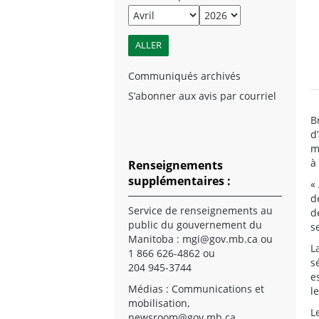
Communiqués archivés
S’abonner aux avis par courriel
B
d
m
à
Renseignements
supplémentaires :
«
d
Service de renseignements au
d
public du gouvernement du
s
Manitoba :
mgi@gov.mb.ca
ou
L
1 866 626-4862 ou
s
204 945-3744
e
Médias : Communications et
l
mobilisation,
L
newsroom@gov.mb.ca