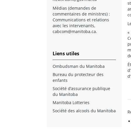
s
Médias (demandes de
a
commentaires de ministres) :
c
Communications et relations
L
avec les intervenants,
cabcom@manitoba.ca
.
«
C
p
m
Liens utiles
d
É
Ombudsman du Manitoba
d
Bureau du protecteur des
d
enfants
Société d’assurance publique
du Manitoba
Manitoba Lotteries
Société des alcools du Manitoba
R