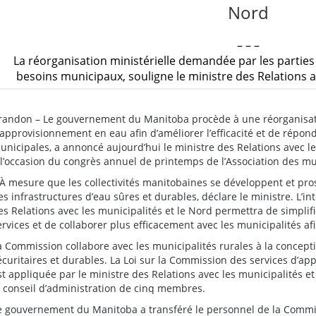
Nord
– – –
La réorganisation ministérielle demandée par les parti
besoins municipaux, souligne le ministre des Relations a
randon – Le gouvernement du Manitoba procède à une réorganisat
’approvisionnement en eau afin d’améliorer l’efficacité et de répon
unicipales, a annoncé aujourd’hui le ministre des Relations avec le
 l’occasion du congrès annuel de printemps de l’Association des m
 À mesure que les collectivités manitobaines se développent et pros
es infrastructures d’eau sûres et durables, déclare le ministre. L’
es Relations avec les municipalités et le Nord permettra de simplifi
ervices et de collaborer plus efficacement avec les municipalités afin
a Commission collabore avec les municipalités rurales à la concept
écuritaires et durables. La Loi sur la Commission des services d’
st appliquée par le ministre des Relations avec les municipalités et
e conseil d’administration de cinq membres.
e gouvernement du Manitoba a transféré le personnel de la Commiss