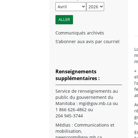
Communiqués archivés
S’abonner aux avis par courriel
L
m
m
«
Renseignements
e
supplémentaires :
l
f
Service de renseignements au
a
public du gouvernement du
Manitoba :
mgi@gov.mb.ca
ou
A
1 866 626-4862 ou
r
204 945-3744
g
h
Médias : Communications et
mobilisation,
E
newsroom@gov.mb.ca