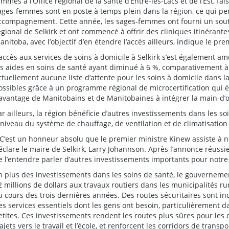
emmes à l’Office régional de la santé d’Entre-les-Lacs et de l’Est, fa
ages-femmes sont en poste à temps plein dans la région, ce qui per
ccompagnement. Cette année, les sages-femmes ont fourni un sout
égional de Selkirk et ont commencé à offrir des cliniques itinérant
anitoba, avec l’objectif d’en étendre l’accès ailleurs, indique le pre
’accès aux services de soins à domicile à Selkirk s’est également am
es aides en soins de santé ayant diminué à 6 %, comparativement à 2
ctuellement aucune liste d’attente pour les soins à domicile dans la
ossibles grâce à un programme régional de microcertification qui él
avantage de Manitobains et de Manitobaines à intégrer la main-d’
ar ailleurs, la région bénéficie d’autres investissements dans les s
 niveau du système de chauffage, de ventilation et de climatisation
 C’est un honneur absolu que le premier ministre Kinew assiste à not
éclare le maire de Selkirk, Larry Johannson. Après l’annonce réussi
e l’entendre parler d’autres investissements importants pour notre c
n plus des investissements dans les soins de santé, le gouverneme
2 millions de dollars aux travaux routiers dans les municipalités r
u cours des trois dernières années. Des routes sécuritaires sont i
es services essentiels dont les gens ont besoin, particulièrement dan
etites. Ces investissements rendent les routes plus sûres pour les
rajets vers le travail et l’école, et renforcent les corridors de tran