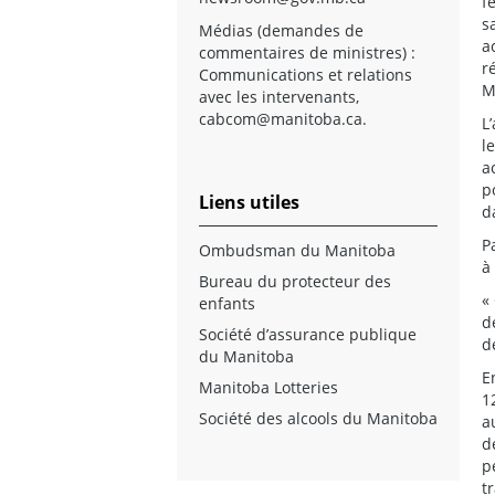
f
s
Médias (demandes de
a
commentaires de ministres) :
r
Communications et relations
M
avec les intervenants,
cabcom@manitoba.ca
.
L
l
a
p
Liens utiles
d
P
Ombudsman du Manitoba
à
Bureau du protecteur des
«
enfants
d
Société d’assurance publique
d
du Manitoba
E
Manitoba Lotteries
1
Société des alcools du Manitoba
a
d
p
t