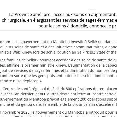
– – –
La Province améliore l'accès aux soins en augmentant l
chirurgicale, en élargissant les services de sages-femmes 
pour les soins à domicile, annonce le p
ockport – Le gouvernement du Manitoba investit à Selkirk et dans l
eilleurs soins de santé et à des initiatives communautaires, a anno
inistre Wab Kinew lors de son allocution au Selkirk BIZ State of the
 Les familles de Selkirk pourront accéder à des soins de santé de q
lles, affirme le premier ministre Kinew. L’augmentation de la capaci
’ajout de services de sages-femmes et la diminution du nombre de p
eront en sorte que les gens puissent obtenir les soins dont ils ont 
ttendre ni se déplacer. »
u Centre de santé régional de Selkirk, 800 opérations de remplace
éalisées l’an dernier, et 800 autres devraient l’être au centre cette
ouvernement du Manitoba prévoit également 200 opérations supp
anche et du genou dans l’ensemble de la province afin d’accélérer l
n novembre 2025, le gouvernement du Manitoba a introduit pour la