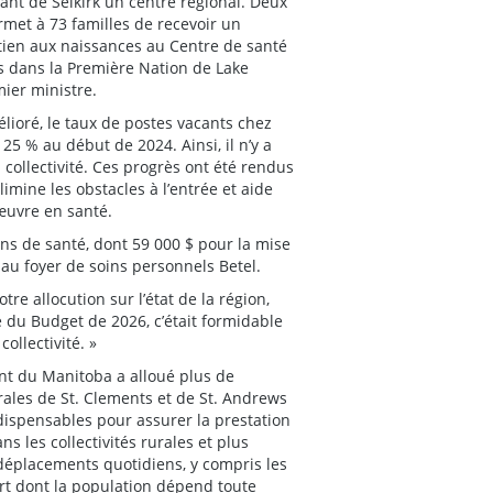
isant de Selkirk un centre régional. Deux
met à 73 familles de recevoir un
ien aux naissances au Centre de santé
es dans la Première Nation de Lake
mier ministre.
élioré, le taux de postes vacants chez
5 % au début de 2024. Ainsi, il n’y a
 collectivité. Ces progrès ont été rendus
imine les obstacles à l’entrée et aide
œuvre en santé.
oins de santé, dont 59 000 $ pour la mise
 au foyer de soins personnels Betel.
re allocution sur l’état de la région,
e du Budget de 2026, c’était formidable
ollectivité. »
nt du Manitoba a alloué plus de
urales de St. Clements et de St. Andrews
ndispensables pour assurer la prestation
s les collectivités rurales et plus
 déplacements quotidiens, y compris les
sport dont la population dépend toute