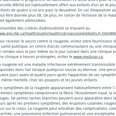
aricelle (RROV) est habituellement offert aux enfants d’un an et pl
nfants de quatre à six ans pour la deuxième. En cas d’exposition au
eut être donnée plus tôt. De plus, en raison de l’éclosion de la mal
ont également admissibles.
’ensemble des critères d’admissibilité se trouvent au
ww.gov.mb.ca/health/publichealth/cdc/vaccineeligibility.fr.html#
our recevoir le vaccin contre la rougeole, visitez votre fournisseur 
a santé publique, un centre d’accès communautaire ou une clinique
n rendez-vous le jour même ou le jour suivant dans une clinique 
ne clinique à heures prolongées, visitez le
www.medinav.ca
.
a rougeole est une maladie infectieuse extrêmement transmissible 
xpulsées dans l’air lorsque quelqu’un tousse ou éternue. Une perso
uatre jours avant et quatre jours après l’apparition de ses symptôm
t même mortelle, chez les poupons et les jeunes enfants.
es symptômes de la rougeole apparaissent habituellement entre 7 et
remiers symptômes comprennent la fièvre, l’écoulement nasal, la somn
ouges. De petites taches blanches peuvent aussi apparaître dans 
ours après les premiers symptômes, des éruptions cutanées rouges 
uis sur le corps. La rougeole peut entraîner des complications, comm
iarrhée, une pneumonie (infection pulmonaire) et une encéphalite 