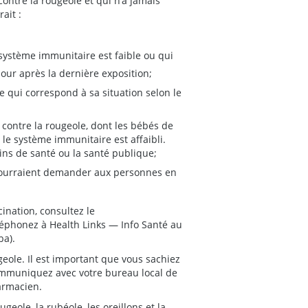
ontre la rougeole et qui n’a jamais
ait :
 système immunitaire est faible ou qui
our après la dernière exposition;
e qui correspond à sa situation selon le
 contre la rougeole, dont les bébés de
le système immunitaire est affaibli.
ns de santé ou la santé publique;
pourraient demander aux personnes en
cination, consultez le
éphonez à Health Links — Info Santé au
ba).
geole. Il est important que vous sachiez
communiquez avec votre bureau local de
armacien.
ole, la rubéole, les oreillons et la