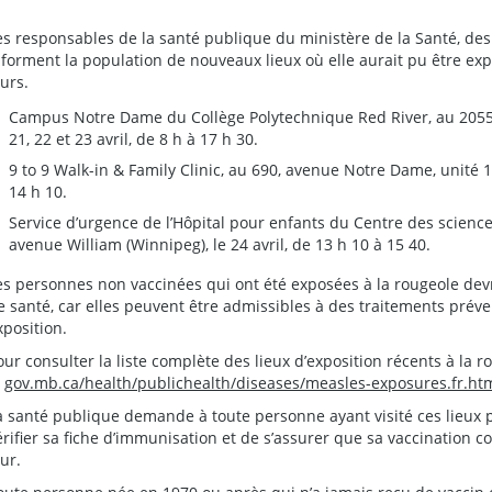
es responsables de la santé publique du ministère de la Santé, des
nforment la population de nouveaux lieux où elle aurait pu être exp
ours.
Campus Notre Dame du Collège Polytechnique Red River, au 2055,
21, 22 et 23 avril, de 8 h à 17 h 30.
9 to 9 Walk-in & Family Clinic, au 690, avenue Notre Dame, unité 1 
14 h 10.
Service d’urgence de l’Hôpital pour enfants du Centre des science
avenue William (Winnipeg), le 24 avril, de 13 h 10 à 15 40.
es personnes non vaccinées qui ont été exposées à la rougeole devr
e santé, car elles peuvent être admissibles à des traitements préven
xposition.
our consulter la liste complète des lieux d’exposition récents à la r
e
gov.mb.ca/health/publichealth/diseases/measles-exposures.fr.ht
a santé publique demande à toute personne ayant visité ces lieux
érifier sa fiche d’immunisation et de s’assurer que sa vaccination c
our.