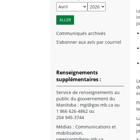
L
i
j
Communiqués archivés
S’abonner aux avis par courriel
Renseignements
supplémentaires :
L
d
Service de renseignements au
e
public du gouvernement du
P
Manitoba :
mgi@gov.mb.ca
ou
l
1 866 626-4862 ou
204 945-3744
L
v
Médias : Communications et
j
mobilisation,
newsroom@gov.mb.ca