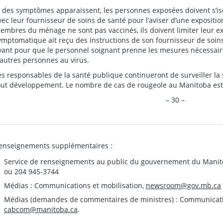
i des symptômes apparaissent, les personnes exposées doivent s’i
vec leur fournisseur de soins de santé pour l’aviser d’une exposition
embres du ménage ne sont pas vaccinés, ils doivent limiter leur ex
ymptomatique ait reçu des instructions de son fournisseur de soins 
vant pour que le personnel soignant prenne les mesures nécessaire
’autres personnes au virus.
es responsables de la santé publique continueront de surveiller la 
out développement. Le nombre de cas de rougeole au Manitoba est m
– 30 –
enseignements supplémentaires :
Service de renseignements au public du gouvernement du Manit
ou 204 945-3744
Médias : Communications et mobilisation,
newsroom@gov.mb.ca
Médias (demandes de commentaires de ministres) : Communication
cabcom@manitoba.ca
.