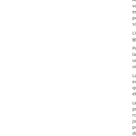
v
e
p
s
L
w
P
l
u
u
L
e
q
e
L
p
r
j
p
d