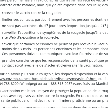
oute personne née en 1970 ou après qui n’a jamais reçu de vaccin c
ontracté cette maladie, mais qui y a été exposée dans ces lieux, devr
recevoir le vaccin contre la rougeole;
limiter ses contacts, particulièrement avec les personnes dont le
e
e
ne sont pas vaccinées, du 5
jour après l’exposition jusqu’au 21
j
surveiller l’apparition de symptômes de la rougeole jusqu’à la dat
site Web d’exposition à la rougeole;
savoir que certaines personnes ne peuvent pas recevoir le vaccin
moins de six mois, les personnes enceintes et les personnes dont 
Ces personnes doivent communiquer avec leur fournisseur de soi
prendre conscience que les responsables de la santé publique 
contact étroit avec elle de s’isoler et d’envisager la vaccination.
our en savoir plus sur la rougeole, les risques d’exposition et la vac
ww.gov.mb.ca/health/publichealth/diseases/measles.fr.html
ou tél
04 788-8200 (Winnipeg) ou au 1 888 315-9257 (sans frais au Manito
a vaccination est le seul moyen de protéger la population de la rou
i vous avez reçu vos vaccins contre la rougeole. En cas de doute, 
a santé publique, un médecin, une infirmière praticienne ou un ph
u Manitoba, le programme de vaccination en deux doses pour la rouge