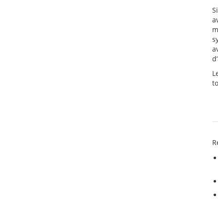
S
a
m
s
a
d
L
t
R