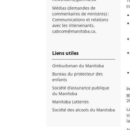
T
c
Médias (demandes de
commentaires de ministres) :
Communications et relations
avec les intervenants,
cabcom@manitoba.ca
.
Liens utiles
Ombudsman du Manitoba
Bureau du protecteur des
enfants
Société d’assurance publique
P
du Manitoba
w
2
Manitoba Lotteries
L
Société des alcools du Manitoba
s
l
A