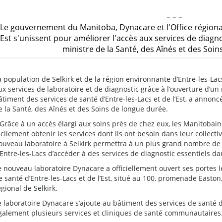
– – –
Le gouvernement du Manitoba, Dynacare et l'Office régional 
'Est s'unissent pour améliorer l'accès aux services de diagn
ministre de la Santé, des Aînés et des Soi
a population de Selkirk et de la région environnante d’Entre-les-La
ux services de laboratoire et de diagnostic grâce à l’ouverture d’u
âtiment des services de santé d’Entre-les-Lacs et de l’Est, a anno
e la Santé, des Aînés et des Soins de longue durée.
 Grâce à un accès élargi aux soins près de chez eux, les Manitobai
acilement obtenir les services dont ils ont besoin dans leur collect
ouveau laboratoire à Selkirk permettra à un plus grand nombre de 
’Entre-les-Lacs d’accéder à des services de diagnostic essentiels 
e nouveau laboratoire Dynacare a officiellement ouvert ses portes 
e santé d’Entre-les-Lacs et de l’Est, situé au 100, promenade Easton,
égional de Selkirk.
e laboratoire Dynacare s’ajoute au bâtiment des services de santé d’E
galement plusieurs services et cliniques de santé communautaires