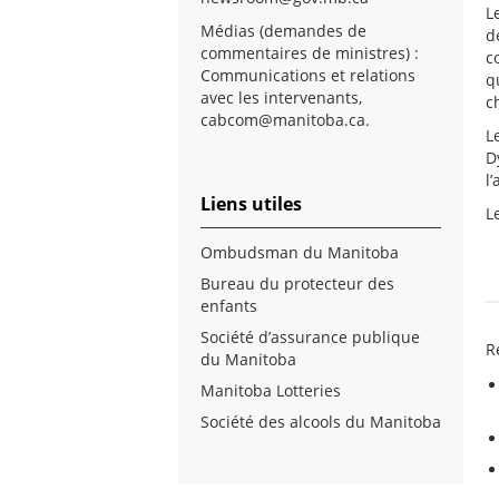
L
Médias (demandes de
d
commentaires de ministres) :
c
Communications et relations
q
avec les intervenants,
c
cabcom@manitoba.ca
.
L
D
l
Liens utiles
L
Ombudsman du Manitoba
Bureau du protecteur des
enfants
Société d’assurance publique
R
du Manitoba
Manitoba Lotteries
Société des alcools du Manitoba