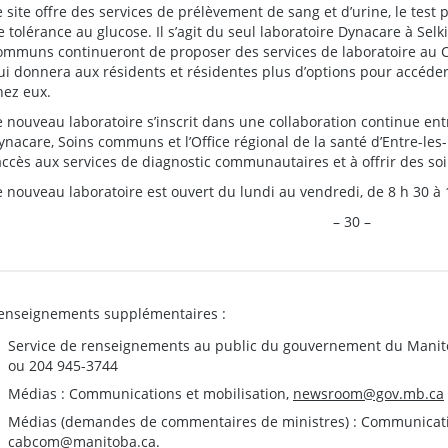
e site offre des services de prélèvement de sang et d’urine, le test 
e tolérance au glucose. Il s’agit du seul laboratoire Dynacare à Selk
ommuns continueront de proposer des services de laboratoire au Ce
ui donnera aux résidents et résidentes plus d’options pour accéder
hez eux.
e nouveau laboratoire s’inscrit dans une collaboration continue e
ynacare, Soins communs et l’Office régional de la santé d’Entre-les-L
’accès aux services de diagnostic communautaires et à offrir des soi
e nouveau laboratoire est ouvert du lundi au vendredi, de 8 h 30 à 
– 30 –
enseignements supplémentaires :
Service de renseignements au public du gouvernement du Manit
ou 204 945-3744
Médias : Communications et mobilisation,
newsroom@gov.mb.ca
Médias (demandes de commentaires de ministres) : Communication
cabcom@manitoba.ca
.