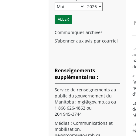
l
Communiqués archivés
S’abonner aux avis par courriel
L
a
b
d
Renseignements
«
supplémentaires :
f
n
Service de renseignements au
d
public du gouvernement du
Manitoba :
mgi@gov.mb.ca
ou
L
1 866 626-4862 ou
d
204 945-3744
r
Médias : Communications et
L
mobilisation,
é
newsroom@gov.mb.ca