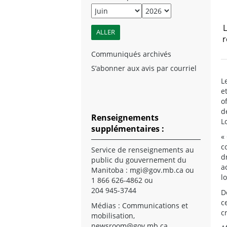
L
r
Communiqués archivés
S’abonner aux avis par courriel
L
e
o
d
Renseignements
L
supplémentaires :
«
c
Service de renseignements au
d
public du gouvernement du
a
Manitoba :
mgi@gov.mb.ca
ou
l
1 866 626-4862 ou
204 945-3744
D
c
Médias : Communications et
c
mobilisation,
newsroom@gov.mb.ca