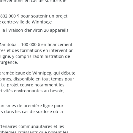
nterventions en cas de surdose, le
 802 000 $ pour soutenir un projet
e centre-ville de Winnipeg;
la livraison d’environ 20 appareils
anitoba – 100 000 $ en financement
res et des formations en intervention
gne, y compris l’administration de
d’urgence.
s paramédicaux de Winnipeg, qui débute
onnes, disponible en tout temps pour
 Le projet couvre notamment les
ctivités environnantes au besoin,
ganismes de première ligne pour
ts dans les cas de surdose où la
rtenaires communautaires et les
roblèmes croissants que posent les