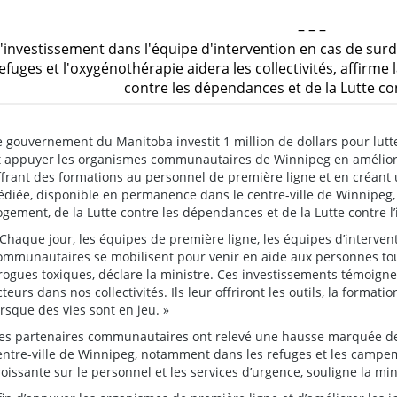
– – –
'investissement dans l'équipe d'intervention en cas de sur
efuges et l'oxygénothérapie aidera les collectivités, affirme
contre les dépendances et de la Lutte con
e gouvernement du Manitoba investit 1 million de dollars pour lutte
t appuyer les organismes communautaires de Winnipeg en améliora
ffrant des formations au personnel de première ligne et en créan
édiée, disponible en permanence dans le centre-ville de Winnipeg,
ogement, de la Lutte contre les dépendances et de la Lutte contre l
 Chaque jour, les équipes de première ligne, les équipes d’intervent
ommunautaires se mobilisent pour venir en aide aux personnes touc
rogues toxiques, déclare la ministre. Ces investissements témoigne
cteurs dans nos collectivités. Ils leur offriront les outils, la formati
orsque des vies sont en jeu. »
es partenaires communautaires ont relevé une hausse marquée des 
entre-ville de Winnipeg, notamment dans les refuges et les campem
roissante sur le personnel et les services d’urgence, souligne la min