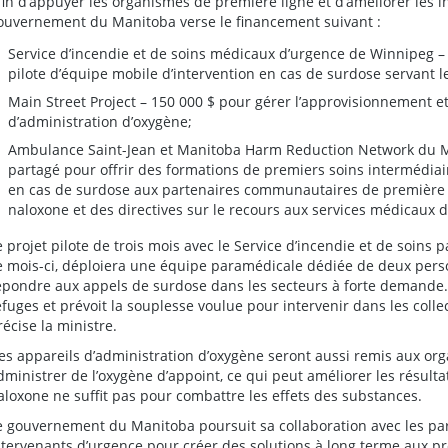
fin d’appuyer les organismes de première ligne et d’améliorer les i
ouvernement du Manitoba verse le financement suivant :
Service d’incendie et de soins médicaux d’urgence de Winnipeg –
pilote d’équipe mobile d’intervention en cas de surdose servant l
Main Street Project – 150 000 $ pour gérer l’approvisionnement et 
d’administration d’oxygène;
Ambulance Saint-Jean et Manitoba Harm Reduction Network du M
partagé pour offrir des formations de premiers soins intermédiai
en cas de surdose aux partenaires communautaires de première li
naloxone et des directives sur le recours aux services médicaux 
e projet pilote de trois mois avec le Service d’incendie et de soin
e mois-ci, déploiera une équipe paramédicale dédiée de deux pers
épondre aux appels de surdose dans les secteurs à forte demande.
efuges et prévoit la souplesse voulue pour intervenir dans les colle
récise la ministre.
es appareils d’administration d’oxygène seront aussi remis aux or
dministrer de l’oxygène d’appoint, ce qui peut améliorer les résulta
aloxone ne suffit pas pour combattre les effets des substances.
e gouvernement du Manitoba poursuit sa collaboration avec les pa
ntervenants d’urgence pour créer des solutions à long terme aux p