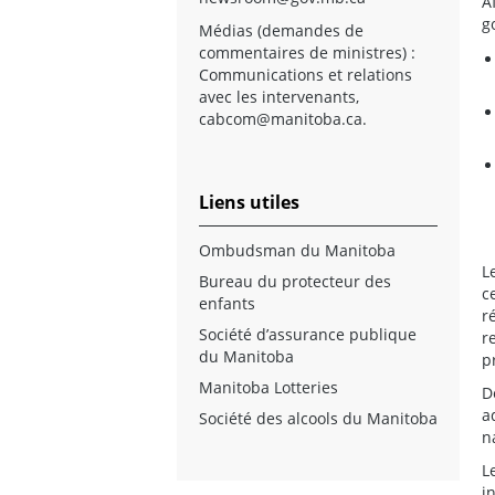
A
g
Médias (demandes de
commentaires de ministres) :
Communications et relations
avec les intervenants,
cabcom@manitoba.ca
.
Liens utiles
Ombudsman du Manitoba
L
Bureau du protecteur des
c
enfants
r
Société d’assurance publique
r
du Manitoba
p
Manitoba Lotteries
D
a
Société des alcools du Manitoba
n
L
i