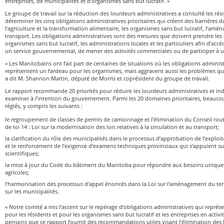
entreprises, de municipalités et d’organismes sans but lucratif. »
Le groupe de travail sur la réduction des lourdeurs administratives a consulté les r
déterminer les cinq obligations administratives prioritaires qui créent des barrières
l’agriculture et la transformation alimentaire, les organismes sans but lucratif, l’amé
transport. Les obligations administratives sont des mesures que doivent prendre les e
organismes sans but lucratif, les administrations locales et les particuliers afin d’a
un service gouvernemental, de mener des activités commerciales ou de participer à u
« Les Manitobains ont fait part de centaines de situations où les obligations admini
représentent un fardeau pour les organismes, mais aggravent aussi les problèmes qu’e
a dit M. Shannon Martin, député de Morris et coprésident du groupe de travail.
Le rapport recommande 20 priorités pour réduire les lourdeurs administratives et in
examiner à l’intention du gouvernement. Parmi les 20 domaines prioritaires, beauco
réglés, y compris les suivants :
le regroupement de classes de permis de camionnage et l’élimination du Conseil rout
de loi 14 : Loi sur la modernisation des lois relatives à la circulation et au transport;
la clarification du rôle des municipalités dans le processus d’approbation de l’exploit
et le renforcement de l’exigence d’examens techniques provinciaux qui s’appuient s
scientifiques;
la mise à jour du Code du bâtiment du Manitoba pour répondre aux besoins uniques
agricoles;
l’harmonisation des processus d’appel énoncés dans la Loi sur l’aménagement du terri
sur les municipalités.
« Notre comité a mis l’accent sur le repérage d’obligations administratives qui repré
pour les résidents et pour les organismes sans but lucratif et les entreprises en acti
pensons que ce rapport fournit des recommandations utiles visant l’élimination des 