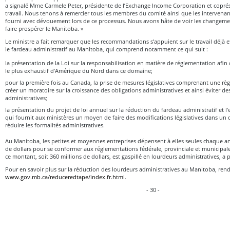
a signalé Mme Carmele Peter, présidente de l’Exchange Income Corporation et copré
travail. Nous tenons à remercier tous les membres du comité ainsi que les intervenants
fourni avec dévouement lors de ce processus. Nous avons hâte de voir les changeme
faire prospérer le Manitoba. »
Le ministre a fait remarquer que les recommandations s’appuient sur le travail déjà e
le fardeau administratif au Manitoba, qui comprend notamment ce qui suit :
la présentation de la Loi sur la responsabilisation en matière de réglementation afin d
le plus exhaustif d’Amérique du Nord dans ce domaine;
pour la première fois au Canada, la prise de mesures législatives comprenant une rè
créer un moratoire sur la croissance des obligations administratives et ainsi éviter de
administratives;
la présentation du projet de loi annuel sur la réduction du fardeau administratif et l
qui fournit aux ministères un moyen de faire des modifications législatives dans un 
réduire les formalités administratives.
Au Manitoba, les petites et moyennes entreprises dépensent à elles seules chaque an
de dollars pour se conformer aux réglementations fédérale, provinciale et municipa
ce montant, soit 360 millions de dollars, est gaspillé en lourdeurs administratives, a p
Pour en savoir plus sur la réduction des lourdeurs administratives au Manitoba, ren
www.gov.mb.ca/reduceredtape/index.fr.html
.
- 30 -