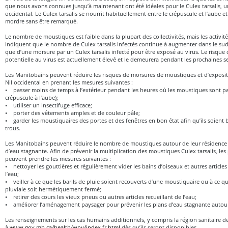
que nous avons connues jusqu’à maintenant ont été idéales pour le Culex tarsalis, u
occidental. Le Culex tarsalis se nourrit habituellement entre le crépuscule et l’aube e
mordre sans être remarqué.
Le nombre de moustiques est faible dans la plupart des collectivités, mais les activité
indiquent que le nombre de Culex tarsalis infectés continue à augmenter dans le sud 
que d’une morsure par un Culex tarsalis infecté pour être exposé au virus. Le risqu
potentielle au virus est actuellement élevé et le demeurera pendant les prochaines 
Les Manitobains peuvent réduire les risques de morsures de moustiques et d’expositi
Nil occidental en prenant les mesures suivantes :
• passer moins de temps à l’extérieur pendant les heures où les moustiques sont par
crépuscule à l’aube);
• utiliser un insectifuge efficace;
• porter des vêtements amples et de couleur pâle;
• garder les moustiquaires des portes et des fenêtres en bon état afin qu’ils soient 
trous.
Les Manitobains peuvent réduire le nombre de moustiques autour de leur résidence 
d’eau stagnante. Afin de prévenir la multiplication des moustiques Culex tarsalis, les
peuvent prendre les mesures suivantes :
• nettoyer les gouttières et régulièrement vider les bains d’oiseaux et autres articles
l’eau;
• veiller à ce que les barils de pluie soient recouverts d’une moustiquaire ou à ce q
pluviale soit hermétiquement fermé;
• retirer des cours les vieux pneus ou autres articles recueillant de l’eau;
• améliorer l’aménagement paysager pour prévenir les plans d’eau stagnante autour
Les renseignements sur les cas humains additionnels, y compris la région sanitaire d
à
www.gov.mb.ca/health/wnv/index.fr.html
dès qu’ils seront disponibles.