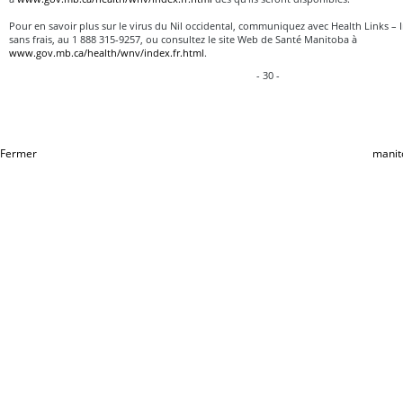
Pour en savoir plus sur le virus du Nil occidental, communiquez avec Health Links – 
sans frais, au 1 888 315-9257, ou consultez le site Web de Santé Manitoba à
www.gov.mb.ca/health/wnv/index.fr.html
.
- 30 -
Fermer
manit