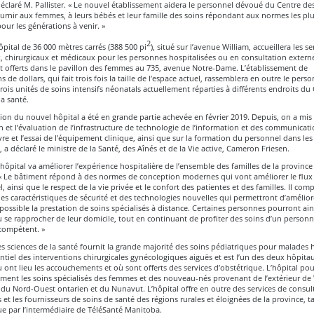
 déclaré M. Pallister. « Le nouvel établissement aidera le personnel dévoué du Centre de
ournir aux femmes, à leurs bébés et leur famille des soins répondant aux normes les plu
pour les générations à venir. »
2
pital de 36 000 mètres carrés (388 500 pi
), situé sur l’avenue William, accueillera les se
, chirurgicaux et médicaux pour les personnes hospitalisées ou en consultation externe
t offerts dans le pavillon des femmes au 735, avenue Notre-Dame. L’établissement de
s de dollars, qui fait trois fois la taille de l’espace actuel, rassemblera en outre le perso
trois unités de soins intensifs néonatals actuellement réparties à différents endroits du
la santé.
ion du nouvel hôpital a été en grande partie achevée en février 2019. Depuis, on a mis 
on et l’évaluation de l’infrastructure de technologie de l’information et des communicatio
e et l’essai de l’équipement clinique, ainsi que sur la formation du personnel dans les
s, a déclaré le ministre de la Santé, des Aînés et de la Vie active, Cameron Friesen.
hôpital va améliorer l’expérience hospitalière de l’ensemble des familles de la province 
. « Le bâtiment répond à des normes de conception modernes qui vont améliorer le flux
, ainsi que le respect de la vie privée et le confort des patientes et des familles. Il com
s caractéristiques de sécurité et des technologies nouvelles qui permettront d’améliore
possible la prestation de soins spécialisés à distance. Certaines personnes pourront ains
u se rapprocher de leur domicile, tout en continuant de profiter des soins d’un personn
ompétent. »
s sciences de la santé fournit la grande majorité des soins pédiatriques pour malades h
sentiel des interventions chirurgicales gynécologiques aiguës et est l’un des deux hôpita
ont lieu les accouchements et où sont offerts des services d’obstétrique. L’hôpital p
ement les soins spécialisés des femmes et des nouveau-nés provenant de l’extérieur de
u Nord-Ouest ontarien et du Nunavut. L’hôpital offre en outre des services de consul
s et les fournisseurs de soins de santé des régions rurales et éloignées de la province, t
e par l’intermédiaire de TéléSanté Manitoba.