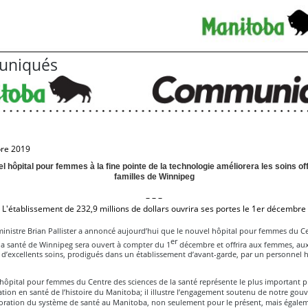
niqués
bre 2019
l hôpital pour femmes à la fine pointe de la technologie améliorera les soins of
familles de Winnipeg
– – –
L'établissement de 232,9 millions de dollars ouvrira ses portes le 1er décembre
inistre Brian Pallister a annoncé aujourd’hui que le nouvel hôpital pour femmes du C
er
la santé de Winnipeg sera ouvert à compter du 1
décembre et offrira aux femmes, aux
s d’excellents soins, prodigués dans un établissement d’avant-garde, par un personnel
hôpital pour femmes du Centre des sciences de la santé représente le plus important p
tion en santé de l’histoire du Manitoba; il illustre l’engagement soutenu de notre go
ioration du système de santé au Manitoba, non seulement pour le présent, mais égale