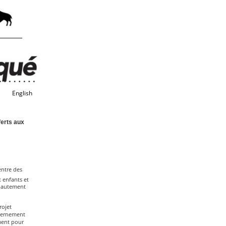
English
ferts aux
entre des
 enfants et
 hautement
rojet
uvernement
ment pour