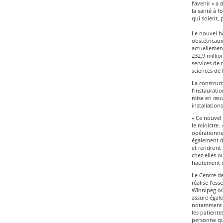
l’avenir » a
la santé à f
qui soient, 
Le nouvel hô
obstétricaux
actuellemen
232,9 million
services de 
sciences de 
La construct
l’instaurati
mise en œuvr
installation
« Ce nouvel 
le ministre
opérationnel
également de
et rendront 
chez elles o
hautement c
Le Centre de
réalise l’es
Winnipeg où 
assure égal
notamment d
les patiente
personne qu