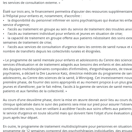
les services de consultation externe. »
Étalé sur trois ans, le financement permettra d’ajouter des ressources supplémentaires
à l’Hôpital pour enfants et, notamment, d’accroître :
• la disponibilité du personnel infirmier en soins psychiatriques qui évalue les enfa
service d’urgence;
• l’accès au traitement en groupe au sein du service de traitement des troubles anxi
• l’accès au traitement individuel pour enfants et jeunes en situation de crise;
• la capacité de traitement en groupe offerte aux patients nécessitant des soins ext
semaines de traitement de crise;
• l’accès aux services de consultation d’urgence dans les centres de santé ruraux et é
nombre de transferts depuis les collectivités rurales et éloignées.
« Le programme de santé mentale pour enfants et adolescents du Centre des sciences
services d’évaluation et de traitement adaptés aux besoins des enfants et des adoles
des équipes multidisciplinaires composées d’infirmières, d’ergothérapeutes, de travai
psychiatres, a déclaré la Dre Laurence Katz, directrice médicale du programme de sa
adolescents, au Centre des sciences de la santé, à Winnipeg. Cet investissement nou
première phase, de fournir des soins appropriés et au moment propice à un plus gr
jeunes et d’améliorer, par le fait même, l’accès à la gamme de services de santé men
patients et aux familles de la collectivité. »
Au cours d’une deuxième phase, dont la mise en œuvre devrait avoir lieu au cours d
clinique spécialisée dans le suivi des patients sera mise sur pied pour assurer l’obse
continuité des soins, tout en veillant à accélérer l’accès aux soins offerts aux patient
le service d’urgence en toute sécurité mais qui doivent faire l’objet d’une évaluation
jours après leur départ.
En outre, le programme de traitement multidisciplinaire pour personnes en situation d
programme de 12 semaines comprend des psychothérapies individuelles, des groupes 