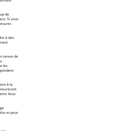
e nombre
oup de
ce. Si vous
mesures
dre à des
ement
n renvoi de
eu
e les
répondent
ion à la
emeureront
tres lieux
age
plus et pour