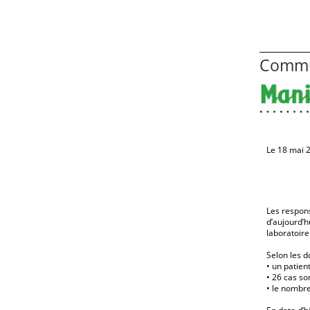
Commu
Le 18 mai 
Les respons
d’aujourd’h
laboratoire
Selon les d
•
un patient
•
26 cas so
•
le nombre