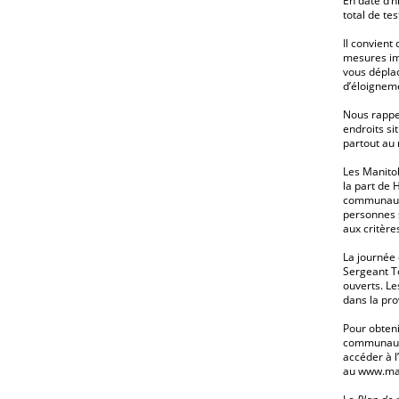
En date d’h
total de tes
Il convient
mesures imp
vous dépla
d’éloignem
Nous rappel
endroits si
partout au 
Les Manitob
la part de 
communauta
personnes s
aux critère
La journée 
Sergeant To
ouverts. Le
dans la pro
Pour obteni
communauta
accéder à l
au
www.man