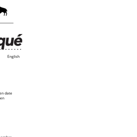
English
en date
 en