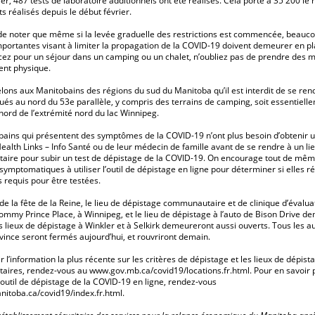
ier, 487 tests de laboratoire additionnels ont été réalisés. Cela porte à 35 200 l
ts réalisés depuis le début février.
 de noter que même si la levée graduelle des restrictions est commencée, beauc
ortantes visant à limiter la propagation de la COVID-19 doivent demeurer en pla
cez pour un séjour dans un camping ou un chalet, n’oubliez pas de prendre des 
ent physique.
ons aux Manitobains des régions du sud du Manitoba qu’il est interdit de se ren
tués au nord du 53e parallèle, y compris des terrains de camping, soit essentiell
nord de l’extrémité nord du lac Winnipeg.
ains qui présentent des symptômes de la COVID-19 n’ont plus besoin d’obtenir u
Health Links – Info Santé ou de leur médecin de famille avant de se rendre à un li
ire pour subir un test de dépistage de la COVID-19. On encourage tout de mêm
ymptomatiques à utiliser l’outil de dépistage en ligne pour déterminer si elles 
s requis pour être testées.
de la fête de la Reine, le lieu de dépistage communautaire et de clinique d’évaluat
mmy Prince Place, à Winnipeg, et le lieu de dépistage à l’auto de Bison Drive d
s lieux de dépistage à Winkler et à Selkirk demeureront aussi ouverts. Tous les au
vince seront fermés aujourd’hui, et rouvriront demain.
r l’information la plus récente sur les critères de dépistage et les lieux de dépist
ires, rendez-vous au
www.gov.mb.ca/covid19/locations.fr.html
. Pour en savoir 
’outil de dépistage de la COVID-19 en ligne, rendez-vous
itoba.ca/covid19/index.fr.html
.