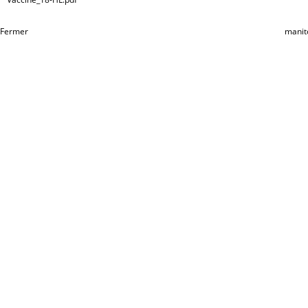
Fermer
manit