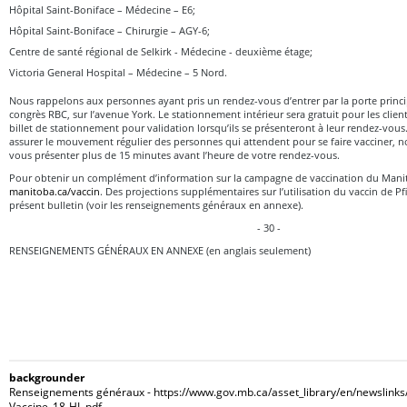
Hôpital Saint-Boniface – Médecine – E6;
Hôpital Saint-Boniface – Chirurgie – AGY-6;
Centre de santé régional de Selkirk - Médecine - deuxième étage;
Victoria General Hospital – Médecine – 5 Nord.
Nous rappelons aux personnes ayant pris un rendez-vous d’entrer par la porte princ
congrès RBC, sur l’avenue York. Le stationnement intérieur sera gratuit pour les clien
billet de stationnement pour validation lorsqu’ils se présenteront à leur rendez-vous.
assurer le mouvement régulier des personnes qui attendent pour se faire vacciner, 
vous présenter plus de 15 minutes avant l’heure de votre rendez-vous.
Pour obtenir un complément d’information sur la campagne de vaccination du Mani
manitoba.ca/vaccin
. Des projections supplémentaires sur l’utilisation du vaccin de P
présent bulletin (voir les renseignements généraux en annexe).
- 30 -
RENSEIGNEMENTS GÉNÉRAUX EN ANNEXE (en anglais seulement)
backgrounder
Renseignements généraux - https://www.gov.mb.ca/asset_library/en/newslink
Vaccine_18-HL.pdf