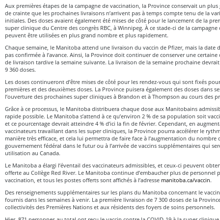
Aux premières étapes de la campagne de vaccination, la Province conservait un plu
de crainte que les prochaines livraisons n’arrivent pas à temps compte tenu de la vari
initiales. Des doses avaient également été mises de côté pour le lancement de la prem
super clinique du Centre des congrès RBC, à Winnipeg. À ce stade-ci de la campagne 
peuvent être utilisées en plus grand nombre et plus rapidement.
Chaque semaine, le Manitoba attend une livraison du vaccin de Pfizer, mais la date d’a
pas confirmée à l’avance. Ainsi, la Province doit continuer de conserver une certaine
de livraison tardive la semaine suivante. La livraison de la semaine prochaine devra
9 360 doses.
Les doses continueront d’être mises de côté pour les rendez-vous qui sont fixés pour
premières et des deuxièmes doses. La Province puisera également des doses dans ses
l’ouverture des prochaines super cliniques à Brandon et à Thompson au cours des 
Grâce à ce processus, le Manitoba distribuera chaque dose aux Manitobains admissib
rapide possible. Le Manitoba s’attend à ce qu’environ 2 % de sa population soit vacciné
et ce pourcentage devrait atteindre 4 % d’ici la fin de février. Cependant, en augme
vaccinateurs travaillant dans les super cliniques, la Province pourra accélérer le ryth
manière très efficace, et cela lui permettra de faire face à l’augmentation du nombre d
gouvernement fédéral dans le futur ou à l’arrivée de vaccins supplémentaires qui s
utilisation au Canada.
Le Manitoba a élargi l’éventail des vaccinateurs admissibles, et ceux-ci peuvent obten
offerte au Collège Red River. Le Manitoba continue d’embaucher plus de personnel p
vaccination, et tous les postes offerts sont affichés à l’adresse
manitoba.ca/vaccin
.
Des renseignements supplémentaires sur les plans du Manitoba concernant le vacci
fournis dans les semaines à venir. La première livraison de 7 300 doses de la Provinc
collectivités des Premières Nations et aux résidents des foyers de soins personnels.
Hier, 871 personnes au total ont reçu le vaccin contre la COVID-19 à la super cliniqu