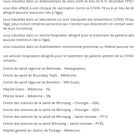
vous travaillez dans un établissement de soins actifs et êtes né le 31 décembre 1975 
vous êtes affecté à une clinique de vaccination contre la COVID-19 ou à un lieu de d
désigné (aucune restriction liée à l’âge);
vous travaillez dans un laboratoire où sont manipulés des échantillons COVID-19 (auc
l’âge; peut inclure certaines personnes qui n’entrent pas directement en contact avec
de leurs fonctions);
vous travaillez dans un service hospitalier désigné pour le traitement de patients att
(aucune restriction liée à l’âge);
vous travaillez dans un établissement correctionnel provincial ou fédéral (aucune restr
Les services hospitaliers désignés pour le traitement de patients atteints de la COV
suivants :
Centre de santé régional de Bethesda – Réadaptation;
Centre de santé de Boundary Trails – Médecine;
Centre de santé régional de Brandon – 500 Ouest;
Hôpital Grace – Médecine – 5S;
Hôpital Grace – Médecine – 5N;
Centre des sciences de la santé de Winnipeg – Chirurgie – GD2;
Centre des sciences de la santé de Winnipeg – Chirurgie – GD3 :
Centre des sciences de la santé de Winnipeg – Santé mentale – PY1S
Centre des sciences de la santé Winnipeg – Santé mentale – PY3S;
Hôpital général du district de Portage – Médecine;