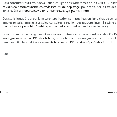
Pour consulter l’outil d’autoévaluation en ligne des symptômes de la COVID-19, allez
covid19.soinscommunsmb.ca/covid19/outil-de-depistage
; pour consulter la liste d
19, allez à
manitoba.ca/covid19/fundamentals/symptoms.fr.html
.
Des statistiques à jour sur la mise en application sont publiées en ligne chaque sema
amples renseignements à ce sujet, consultez la section des rapports interministériels 
manitoba.ca/openmb/infomb/departments/index.html
(en anglais seulement).
Pour obtenir des renseignements à jour sur la situation liée à la pandémie de COVID
www.gov.mb.ca/covid19/index.fr.html
; pour obtenir des renseignements à jour sur l
pandémie #RelanceMB, allez à
manitoba.ca/covid19/restartmb / prs/index.fr.html
.
- 30 -
Fermer
manit