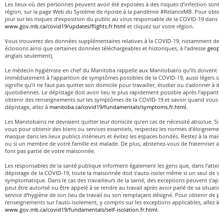
Les lieux où des personnes peuvent avoir été exposées à des risques d’infection sont
région, sur la page Web du Système de riposte à la pandémie #RelanceMB. Pour obt
jour sur les risques d’exposition du public au virus responsable de la COVID-19 dans l
www.gov.mb.ca/covid19/updates/flights.fr.html
et cliquez sur votre région.
Vous trouverez des données supplémentaires relatives à la COVID-19, notamment de 
éclosions ainsi que certaines données téléchargeables et historiques, à l’adresse
geop
anglais seulement).
Le médecin hygiéniste en chef du Manitoba rappelle aux Manitobains qu’ils doivent s
immédiatement à l’apparition de symptômes possibles de la COVID-19, aussi légers so
signifie qu’il ne faut pas quitter son domicile pour travailler, étudier ou s’adonner à d
quotidiennes. Le dépistage doit avoir lieu le plus rapidement possible après l’appa
obtenir des renseignements sur les symptômes de la COVID-19 et savoir quand vous 
dépistage, allez à
manitoba.ca/covid19/fundamentals/symptoms.fr.html
.
Les Manitobains ne devraient quitter leur domicile qu’en cas de nécessité absolue. Si
vous pour obtenir des biens ou services essentiels, respectez les normes d’éloignem
masque dans les lieux publics intérieurs et évitez les espaces bondés. Restez à la ma
ou si un membre de votre famille est malade. De plus, abstenez-vous de fraterniser 
font pas partie de votre maisonnée.
Les responsables de la santé publique informent également les gens que, dans l’atten
dépistage de la COVID-19, toute la maisonnée doit s’auto-isoler même si un seul de
symptomatique. Dans le cas des travailleurs de la santé, des exceptions peuvent s’a
peut être autorisé ou être appelé à se rendre au travail après avoir parlé de sa situa
service d’hygiène de son lieu de travail ou son remplaçant désigné. Pour obtenir de 
renseignements sur l’auto-isolement, y compris sur les exceptions applicables, allez à
www.gov.mb.ca/covid19/fundamentals/self-isolation.fr.html
.