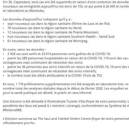
9 h 30. Cependant, trois cas ont été supprimés en raison d’une correction de donné
nouveaux cas enregistrés aujourd’hui est donc de 155, ce qui porte à 26 695 le nombr
en laboratoire au Manitoba.
Les données d’aujourd’hui indiquent qu’il y a :
• sept nouveaux cas dans la région sanitaire d’Entre-les-Lacs et de l’Est;
• 70 nouveaux cas dans la région sanitaire du Nord;
• 12 nouveaux cas dans la région sanitaire de Prairie Mountain;
• huit nouveaux cas dans la région sanitaire Southern Health – Santé Sud;
• 61 nouveaux cas dans la région sanitaire de Winnipeg.
En outre, selon les données :
• 2 928 cas sont actifs et 23 014 personnes sont guéries de la COVID-19;
• parmi les 289 personnes hospitalisées en raison de la COVID-19, 119 sont des cas a
contagieuses mais continuent de nécessiter des soins;
• parmi les 36 personnes aux soins intensifs en raison de la COVID-19, 19 sont des ca
contagieuses mais continuent de nécessiter des soins intensifs;
• le nombre total des décès attribuables à la COVID-19 est de 753.
En tout, 1 778 prélèvements supplémentaires ont été analysés en laboratoire hier, ce 
nombre total des analyses réalisées depuis le début de février 2020. Les enquêtes se
pour la santé publique est décelé, le public en sera informé.
Une éclosion a été déclarée à l’Extendicare Tuxedo Villa (foyer de soins personnels). 
pandémie des lieux est passé à « restreint » (orange), conformément au Système de r
#RelanceMB.
L’éclosion survenue au The Saul and Claribel Simkin Centre (foyer de soins personnel
officiellement pris fin.