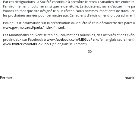
Par ces désignations, la Société contribue à accroître le réseau canadien des endroits
l’environnement nocturne ainsi que le ciel étoilé. La Société est ravie d’accueillir le p
Woods en tant que site désigné le plus récent. Nous sommes impatients de travailler
les prochaines années pour permettre aux Canadiens d’avoir un endroit où admirer le 
Pour plus d’information sur la préservation du ciel étoilé et la découverte des parcs la 
www.gov.mb.ca/sd/parks/index.fr.html
.
Les Manitobains peuvent se tenir au courant des nouvelles, des activités et des évén
provinciaux sur Facebook à
www.facebook.com/MBGovParks
(en anglais seulement) 
www.twitter.com/MBGovParks
(en anglais seulement).
– 30 –
Fermer
manit