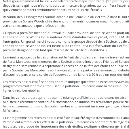
Notre gouvernement est heureux de célébrer cette étape importante. J’en profite pou
dévoués sans qui nous n’aurions pu obtenir cette désignation, qui bonifiera l’expérie
qui viennent admirer l’environnement naturel sous un ciel étoilé. »
Reconnu depuis longtemps comme ayant la meilleure vue du ciel étoilé dans le sud 
provincial de Spruce Woods offre des environnements nocturnes magnifiques qui atti
astronomes amateurs que professionnels.
« Depuis la première mention du travail du parc provincial de Spruce Woods pour obt
Friends of Spruce Woods Inc. a soutenu Parcs Manitoba avec ce projet, indique M. Br
l’entreprise. Un grand merci à tous, y compris le groupe dévoué de la Société royale
Friends of Spruce Woods Inc. est heureux de contribuer à la préservation du ciel étoi
première désignation en tant que réserve de ciel étoilé du Manitoba. »
Le ministre ajoute que la désignation est le fruit de plusieurs années de travail acha
de Parcs Manitoba, des membres de la Société et des bénévoles de Friends of Spruc
désignation sera remise le 4 septembre à l’occasion de la fête des étoiles annuelle 
par la Société. Les Manitobains sont invités à prendre part à la cérémonie qui débute
d’accueil du parc et sera suivie de l’observation de la lune à 20 h et d’un tour des étoi
Les réserves de ciel étoilé sont des endroits uniques qui offrent d’excellentes vues du
programmes d’astronomie et réduisent la pollution lumineuse dans la mesure du poss
lignes directrices établies.
Dans les zones du parc qui ont besoin d’éclairage artificiel pour des raisons de sécurit
Ministère a récemment contribué à l’installation de luminaires sécuritaires pour le cie
faible consommation, sont de couleur ambre et possèdent un écran qui dirige la lumi
M. Wharton.
« Le programme des réserves de ciel étoilé de la Société royale d’astronomie du Canad
s’emploient à atténuer les effets de la pollution lumineuse en adoptant l’éclairage 
les visiteurs à propos de l’importance des ciels étoilés, explique le directeur général d