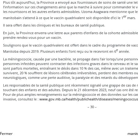
Plus tôt aujourd’hui, la Province a envoyé aux fournisseurs de soins de santé une le
l’information sur ces changements ainsi que la marche à suivre pour commander le v
les nourrissons et les autres enfants admissibles. Uzoma Asagwara mentionne que 
er
manitobain s’attend à ce que le vaccin quadrivalent soit disponible d’ici le 1
mars.
Il sera offert dans les cliniques et les bureaux de santé publique.
En juin, la Province enverra une lettre aux parents d’enfants de la cohorte admissibl
prendre rendez-vous pour un vaccin.
Soulignons que le vaccin quadrivalent est offert dans le cadre du programme de vacc
e
Manitoba depuis 2019. Plusieurs enfants l’ont reçu ou le recevront en 6
année.
La méningococcie, causée par une bactérie, se propage dans l’air lorsqu’une personn
personnes infectées peuvent contracter des infections graves dans le cerveau et le sa
sont parfois mortelles, entraînant le décès dans 10 % des cas, même avec un traitem
survivent, 20 % souffrent de lésions cérébrales irréversibles, perdent des membres 
neurologiques, comme une perte auditive, la paralysie et des retards du développem
Les responsables de la santé publique ont récemment signalé une grappe de cas de 
touchant des enfants et des adultes. Depuis le 21 décembre 2023, neuf cas ont été r
Pour de plus amples renseignements sur la méningococcie et des données sur les ca
invasive, consultez le :
www.gov.mb.ca/health/publichealth/diseases/meningococcus.
– 30 –
Fermer
manit