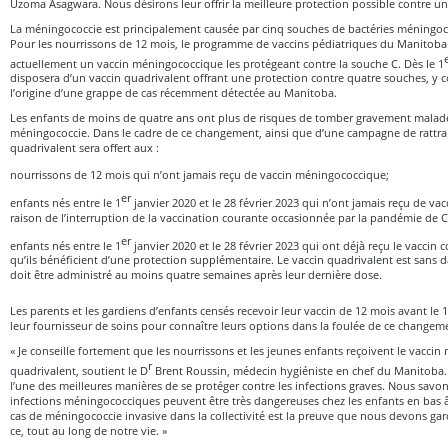
Uzoma Asagwara. Nous désirons leur offrir la meilleure protection possible contre un
La méningococcie est principalement causée par cinq souches de bactéries méningococ
Pour les nourrissons de 12 mois, le programme de vaccins pédiatriques du Manito
actuellement un vaccin méningococcique les protégeant contre la souche C. Dès le 1
disposera d’un vaccin quadrivalent offrant une protection contre quatre souches, y 
l’origine d’une grappe de cas récemment détectée au Manitoba.
Les enfants de moins de quatre ans ont plus de risques de tomber gravement malade
méningococcie. Dans le cadre de ce changement, ainsi que d’une campagne de rattrap
quadrivalent sera offert aux :
nourrissons de 12 mois qui n’ont jamais reçu de vaccin méningococcique;
er
enfants nés entre le 1
janvier 2020 et le 28 février 2023 qui n’ont jamais reçu de v
raison de l’interruption de la vaccination courante occasionnée par la pandémie de 
er
enfants nés entre le 1
janvier 2020 et le 28 février 2023 qui ont déjà reçu le vaccin 
qu’ils bénéficient d’une protection supplémentaire. Le vaccin quadrivalent est sans da
doit être administré au moins quatre semaines après leur dernière dose.
Les parents et les gardiens d’enfants censés recevoir leur vaccin de 12 mois avant le 1
leur fournisseur de soins pour connaître leurs options dans la foulée de ce changem
« Je conseille fortement que les nourrissons et les jeunes enfants reçoivent le vacci
r
quadrivalent, soutient le D
Brent Roussin, médecin hygiéniste en chef du Manitoba.
l’une des meilleures manières de se protéger contre les infections graves. Nous savons
infections méningococciques peuvent être très dangereuses chez les enfants en bas 
cas de méningococcie invasive dans la collectivité est la preuve que nous devons gard
ce, tout au long de notre vie. »