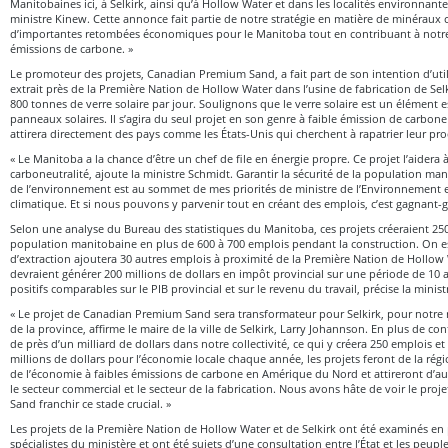
Manitobaines ici, à Selkirk, ainsi qu’à Hollow Water et dans les localités environnante
ministre Kinew. Cette annonce fait partie de notre stratégie en matière de minéraux c
d’importantes retombées économiques pour le Manitoba tout en contribuant à notre
émissions de carbone. »
Le promoteur des projets, Canadian Premium Sand, a fait part de son intention d’utili
extrait près de la Première Nation de Hollow Water dans l’usine de fabrication de Sel
800 tonnes de verre solaire par jour. Soulignons que le verre solaire est un élément e
panneaux solaires. Il s’agira du seul projet en son genre à faible émission de carbon
attirera directement des pays comme les États-Unis qui cherchent à rapatrier leur pr
« Le Manitoba a la chance d’être un chef de file en énergie propre. Ce projet l’aidera à
carboneutralité, ajoute la ministre Schmidt. Garantir la sécurité de la population man
de l’environnement est au sommet de mes priorités de ministre de l’Environnement
climatique. Et si nous pouvons y parvenir tout en créant des emplois, c’est gagnant-
Selon une analyse du Bureau des statistiques du Manitoba, ces projets créeraient 250
population manitobaine en plus de 600 à 700 emplois pendant la construction. On es
d’extraction ajoutera 30 autres emplois à proximité de la Première Nation de Hollow 
devraient générer 200 millions de dollars en impôt provincial sur une période de 10 a
positifs comparables sur le PIB provincial et sur le revenu du travail, précise la minist
« Le projet de Canadian Premium Sand sera transformateur pour Selkirk, pour notre 
de la province, affirme le maire de la ville de Selkirk, Larry Johannson. En plus de con
de près d’un milliard de dollars dans notre collectivité, ce qui y créera 250 emplois e
millions de dollars pour l’économie locale chaque année, les projets feront de la ré
de l’économie à faibles émissions de carbone en Amérique du Nord et attireront d’a
le secteur commercial et le secteur de la fabrication. Nous avons hâte de voir le pr
Sand franchir ce stade crucial. »
Les projets de la Première Nation de Hollow Water et de Selkirk ont été examinés en
spécialistes du ministère et ont été sujets d’une consultation entre l’État et les peup