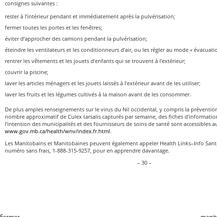
consignes suivantes :
rester à l’intérieur pendant et immédiatement après la pulvérisation;
fermer toutes les portes et les fenêtres;
éviter d’approcher des camions pendant la pulvérisation;
éteindre les ventilateurs et les conditionneurs d’air, ou les régler au mode « évacuation
rentrer les vêtements et les jouets d’enfants qui se trouvent à l’extérieur;
couvrir la piscine;
laver les articles ménagers et les jouets laissés à l’extérieur avant de les utiliser;
laver les fruits et les légumes cultivés à la maison avant de les consommer.
De plus amples renseignements sur le virus du Nil occidental, y compris la préventio
nombre approximatif de Culex tarsalis capturés par semaine, des fiches d’informati
l’intention des municipalités et des fournisseurs de soins de santé sont accessibles a
www.gov.mb.ca/health/wnv/index.fr.html
.
Les Manitobains et Manitobaines peuvent également appeler Health Links–Info Sant
numéro sans frais, 1-888-315-9257, pour en apprendre davantage.
– 30 –
Fermer
manit