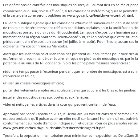
Les opérations de contrôle des moustiques adultes, qui auront lieu en soirée et pend
er
commencer jeudi soir, soit le 1
août, si les conditions météorologiques le permette
et la carte de la zone seront publiées au
www.gov.mb.ca/health/wnv/control.html
.
La Santé publique signale que les conditions d’humidité survenues en début de saiso
de chaleur et de sécheresse ont créé des conditions parfaites pour la prolifération des
moustiques porteurs du virus du Nil occidental. Le risque d’exposition humaine au vi
moment dans la région Southern Health–Santé Sud, et l’on prévoit que cette situatio
période annuelle d’exposition accrue (mi-juillet à mi-août). Pour l’heure, aucun cas 
occidental n’a été confirmé au Manitoba.
Alors que les Manitobains et Manitobaines profitent du beau temps pour faire des activ
est fortement recommandé de réduire le risque de piqûres de moustique et, par le f
potentielle au virus du Nil occidental. Voici les principales mesures préventives :
réduire le temps passé à l’extérieur pendant que le nombre de moustiques est à son p
crépuscule et l’aube;
utiliser un chasse-moustiques efficace;
porter des vêtements amples aux couleurs pâles qui couvrent les bras et les jambes;
installer des moustiquaires aux portes et aux fenêtres;
vider et nettoyer les articles dans la cour qui peuvent contenir de l’eau.
Approuvé par Santé Canada en 2017, le DeltaGard 20EW® est considéré comme un pesti
est peu probable qu’il puisse avoir un effet nocif sur la santé humaine s’il est pulvér
conformément au mode d’emploi indiqué sur l’étiquette. Pour de plus amples rensei
www.gov.mb.ca/health/publichealth/factsheets/deltagard.fr.pdf
.
Toutefois, la population manitobaine peut minimiser son exposition au DeltaGard 2