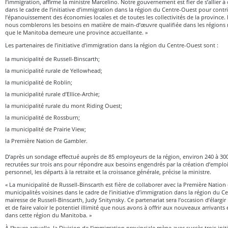
l’immigration, affirme la ministre Marcelino. Notre gouvernement est fier de s’allier à
dans le cadre de l’initiative d’immigration dans la région du Centre-Ouest pour contri
l’épanouissement des économies locales et de toutes les collectivités de la province. 
nous comblerons les besoins en matière de main-d’œuvre qualifiée dans les régions r
que le Manitoba demeure une province accueillante. »
Les partenaires de l’initiative d’immigration dans la région du Centre-Ouest sont :
la municipalité de Russell-Binscarth;
la municipalité rurale de Yellowhead;
la municipalité de Roblin;
la municipalité rurale d’Ellice-Archie;
la municipalité rurale du mont Riding Ouest;
la municipalité de Rossburn;
la municipalité de Prairie View;
la Première Nation de Gambler.
D’après un sondage effectué auprès de 85 employeurs de la région, environ 240 à 30
recrutées sur trois ans pour répondre aux besoins engendrés par la création d’emplo
personnel, les départs à la retraite et la croissance générale, précise la ministre.
« La municipalité de Russell-Binscarth est fière de collaborer avec la Première Nation
municipalités voisines dans le cadre de l’initiative d’immigration dans la région du C
mairesse de Russell-Binscarth, Judy Snitynsky. Ce partenariat sera l’occasion d’élargi
et de faire valoir le potentiel illimité que nous avons à offrir aux nouveaux arrivants 
dans cette région du Manitoba. »
À l’heure actuelle, la Division de l’immigration provinciale mène avec succès trois ini