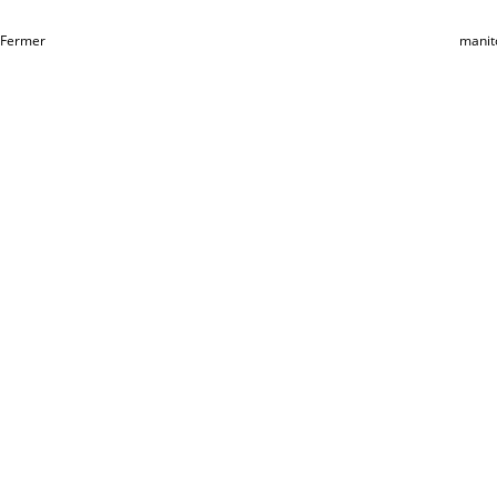
Fermer
manit