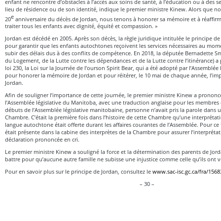
enfant ne rencontre d’obstacles à l’accès aux soins de santé, à l’éducation ou à des s
lieu de résidence ou de son identité, indique le premier ministre Kinew. Alors que n
e
20
anniversaire du décès de Jordan, nous tenons à honorer sa mémoire et à réaffir
traiter tous les enfants avec dignité, équité et compassion. »
Jordan est décédé en 2005. Après son décès, la règle juridique intitulée le principe d
pour garantir que les enfants autochtones reçoivent les services nécessaires au mo
subir des délais dus à des conflits de compétence. En 2018, la députée Bernadette Sm
du Logement, de la Lutte contre les dépendances et de la Lutte contre l’itinérance) a 
loi 230, la Loi sur la Journée de l’ourson Spirit Bear, qui a été adopté par l’Assemblée
pour honorer la mémoire de Jordan et pour réitérer, le 10 mai de chaque année, l’im
Jordan.
Afin de souligner l’importance de cette journée, le premier ministre Kinew a prononcé
l’Assemblée législative du Manitoba, avec une traduction anglaise pour les membres 
débuts de l’Assemblée législative manitobaine, personne n’avait pris la parole dans 
Chambre. C’était la première fois dans l’histoire de cette Chambre qu’une interpréta
langue autochtone était offerte durant les affaires courantes de l’Assemblée. Pour ce f
était présente dans la cabine des interprètes de la Chambre pour assurer l’interprétat
déclaration prononcée en cri.
Le premier ministre Kinew a souligné la force et la détermination des parents de Jor
battre pour qu’aucune autre famille ne subisse une injustice comme celle qu’ils ont 
Pour en savoir plus sur le principe de Jordan, consultez le
www.sac-isc.gc.ca/fra/15
– 30 –