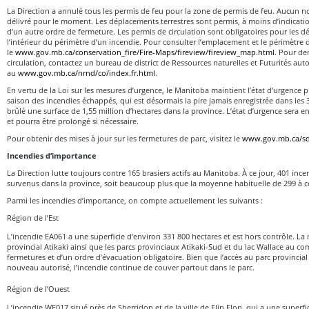
La Direction a annulé tous les permis de feu pour la zone de permis de feu. Aucun 
délivré pour le moment. Les déplacements terrestres sont permis, à moins d’indicatio
d’un autre ordre de fermeture. Les permis de circulation sont obligatoires pour les 
l’intérieur du périmètre d’un incendie. Pour consulter l’emplacement et le périmètre de
le
www.gov.mb.ca/conservation_fire/Fire-Maps/fireview/fireview_map.html
. Pour d
circulation, contactez un bureau de district de Ressources naturelles et Futurités aut
au
www.gov.mb.ca/nrnd/co/index.fr.html
.
En vertu de la Loi sur les mesures d’urgence, le Manitoba maintient l’état d’urgence p
saison des incendies échappés, qui est désormais la pire jamais enregistrée dans les
brûlé une surface de 1,55 million d’hectares dans la province. L’état d’urgence sera e
et pourra être prolongé si nécessaire.
Pour obtenir des mises à jour sur les fermetures de parc, visitez le
www.gov.mb.ca/sd/
Incendies d’importance
La Direction lutte toujours contre 165 brasiers actifs au Manitoba. À ce jour, 401 in
survenus dans la province, soit beaucoup plus que la moyenne habituelle de 299 à ce
Parmi les incendies d’importance, on compte actuellement les suivants :
Région de l’Est
L’incendie EA061 a une superficie d’environ 331 800 hectares et est hors contrôle. La
provincial Atikaki ainsi que les parcs provinciaux Atikaki-Sud et du lac Wallace au com
fermetures et d’un ordre d’évacuation obligatoire. Bien que l’accès au parc provincia
nouveau autorisé, l’incendie continue de couver partout dans le parc.
Région de l’Ouest
L’incendie WE017 situé près de Sherridon et de la ville de Flin Flon, qui a une superfi