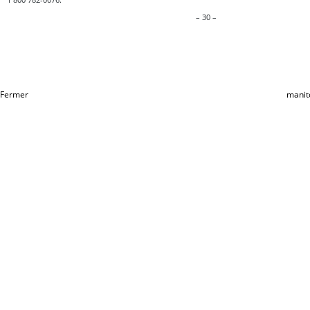
– 30 –
Fermer
manit