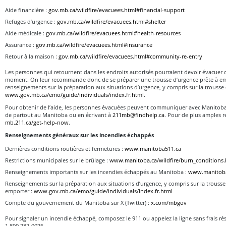
Aide financière :
gov.mb.ca/wildfire/evacuees.html#financial-support
Refuges d’urgence :
gov.mb.ca/wildfire/evacuees.html#shelter
Aide médicale :
gov.mb.ca/wildfire/evacuees.html#health-resources
Assurance :
gov.mb.ca/wildfire/evacuees.html#insurance
Retour à la maison :
gov.mb.ca/wildfire/evacuees.html#community-re-entry
Les personnes qui retournent dans les endroits autorisés pourraient devoir évacuer
moment. On leur recommande donc de se préparer une trousse d’urgence prête à em
renseignements sur la préparation aux situations d’urgence, y compris sur la trousse
www.gov.mb.ca/emo/guide/individuals/index.fr.html
.
Pour obtenir de l’aide, les personnes évacuées peuvent communiquer avec Manitob
de partout au Manitoba ou en écrivant à
211mb@findhelp.ca
. Pour de plus amples r
mb.211.ca/get-help-now
.
Renseignements généraux sur les incendies échappés
Dernières conditions routières et fermetures :
www.manitoba511.ca
Restrictions municipales sur le brûlage :
www.manitoba.ca/wildfire/burn_conditions.
Renseignements importants sur les incendies échappés au Manitoba :
www.manitoba.
Renseignements sur la préparation aux situations d’urgence, y compris sur la trousse
emporter :
www.gov.mb.ca/emo/guide/individuals/index.fr.html
Compte du gouvernement du Manitoba sur X (Twitter) :
x.com/mbgov
Pour signaler un incendie échappé, composez le 911 ou appelez la ligne sans frais rés
1 800 782-0076.