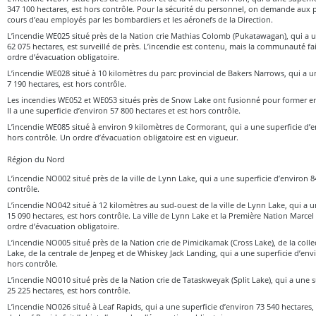
347 100 hectares, est hors contrôle. Pour la sécurité du personnel, on demande aux pl
cours d’eau employés par les bombardiers et les aéronefs de la Direction.
L’incendie WE025 situé près de la Nation crie Mathias Colomb (Pukatawagan), qui a u
62 075 hectares, est surveillé de près. L’incendie est contenu, mais la communauté fai
ordre d’évacuation obligatoire.
L’incendie WE028 situé à 10 kilomètres du parc provincial de Bakers Narrows, qui a u
7 190 hectares, est hors contrôle.
Les incendies WE052 et WE053 situés près de Snow Lake ont fusionné pour former e
Il a une superficie d’environ 57 800 hectares et est hors contrôle.
L’incendie WE085 situé à environ 9 kilomètres de Cormorant, qui a une superficie d’e
hors contrôle. Un ordre d’évacuation obligatoire est en vigueur.
Région du Nord
L’incendie NO002 situé près de la ville de Lynn Lake, qui a une superficie d’environ 8
contrôle.
L’incendie NO042 situé à 12 kilomètres au sud-ouest de la ville de Lynn Lake, qui a u
15 090 hectares, est hors contrôle. La ville de Lynn Lake et la Première Nation Marcel
ordre d’évacuation obligatoire.
L’incendie NO005 situé près de la Nation crie de Pimicikamak (Cross Lake), de la colle
Lake, de la centrale de Jenpeg et de Whiskey Jack Landing, qui a une superficie d’envi
hors contrôle.
L’incendie NO010 situé près de la Nation crie de Tataskweyak (Split Lake), qui a une s
25 225 hectares, est hors contrôle.
L’incendie NO026 situé à Leaf Rapids, qui a une superficie d’environ 73 540 hectares, e