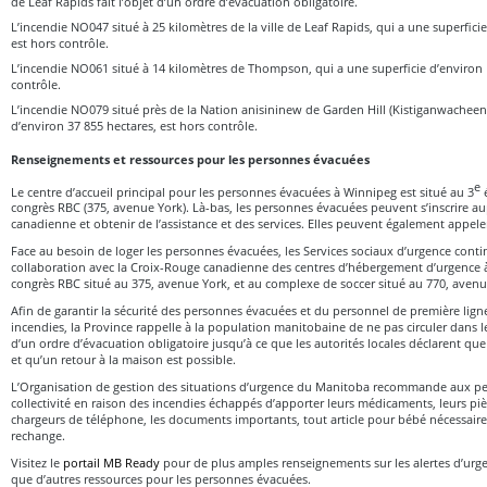
de Leaf Rapids fait l’objet d’un ordre d’évacuation obligatoire.
L’incendie NO047 situé à 25 kilomètres de la ville de Leaf Rapids, qui a une superfici
est hors contrôle.
L’incendie NO061 situé à 14 kilomètres de Thompson, qui a une superficie d’environ 1
contrôle.
L’incendie NO079 situé près de la Nation anisininew de Garden Hill (Kistiganwacheeng
d’environ 37 855 hectares, est hors contrôle.
Renseignements et ressources pour les personnes évacuées
e
Le centre d’accueil principal pour les personnes évacuées à Winnipeg est situé au 3
é
congrès RBC (375, avenue York). Là-bas, les personnes évacuées peuvent s’inscrire a
canadienne et obtenir de l’assistance et des services. Elles peuvent également appel
Face au besoin de loger les personnes évacuées, les Services sociaux d’urgence conti
collaboration avec la Croix-Rouge canadienne des centres d’hébergement d’urgence 
congrès RBC situé au 375, avenue York, et au complexe de soccer situé au 770, avenue
Afin de garantir la sécurité des personnes évacuées et du personnel de première ligne 
incendies, la Province rappelle à la population manitobaine de ne pas circuler dans le
d’un ordre d’évacuation obligatoire jusqu’à ce que les autorités locales déclarent que l
et qu’un retour à la maison est possible.
L’Organisation de gestion des situations d’urgence du Manitoba recommande aux pe
collectivité en raison des incendies échappés d’apporter leurs médicaments, leurs pièc
chargeurs de téléphone, les documents importants, tout article pour bébé nécessair
rechange.
Visitez le
portail MB Ready
pour de plus amples renseignements sur les alertes d’urgenc
que d’autres ressources pour les personnes évacuées.