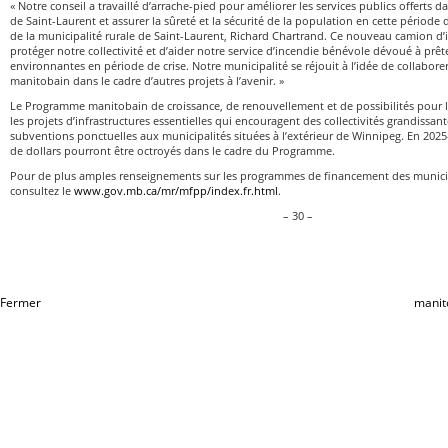
« Notre conseil a travaillé d’arrache-pied pour améliorer les services publics offerts d
de Saint-Laurent et assurer la sûreté et la sécurité de la population en cette période di
de la municipalité rurale de Saint-Laurent, Richard Chartrand. Ce nouveau camion d
protéger notre collectivité et d’aider notre service d’incendie bénévole dévoué à prêt
environnantes en période de crise. Notre municipalité se réjouit à l’idée de collabor
manitobain dans le cadre d’autres projets à l’avenir. »
Le Programme manitobain de croissance, de renouvellement et de possibilités pour l
les projets d’infrastructures essentielles qui encouragent des collectivités grandissante
subventions ponctuelles aux municipalités situées à l’extérieur de Winnipeg. En 2025
de dollars pourront être octroyés dans le cadre du Programme.
Pour de plus amples renseignements sur les programmes de financement des munici
consultez le
www.gov.mb.ca/mr/mfpp/index.fr.html
.
– 30 –
Fermer
manit