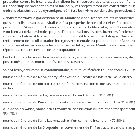
protection contre les incendies, d’améliorer les infrastructures vitales et de bonifier l
au leadership de nos partenaires municipaux, ces projets feront des collectivités bili
endroits plus sûrs et plus dynamiques où il fera bon vivre pendant des générations à 
« Nous remercions le gouvernement du Manitoba d’appuyer ces projets d’infrastructu
qui sont indispensables à la vitalité et à la prospérité de nos collectivités francophon
président de l’Association des municipalités bilingues du Manitoba, Ivan Normandea
vont bien au-delà de simples projets d’immobilisations; ils constituent les fondemen
collectivités bâtissent leur avenir et mettent à profit leur avantage bilingue. Nous 
renforcement de la collaboration intergouvernementale est primordial pour faire prog
communes et veiller à ce que les municipalités bilingues du Manitoba disposent des 
répondre à tous les besoins de leur population. »
Les huit projets financés dans le cadre du Programme manitobain de croissance, de
possibilités pour les municipalités sont les suivants :
Saint-Pierre-Jolys, campus communautaire, culturel et récréatif Le Rendez-Vous – 5 mi
municipalité rurale de De Salaberry, rénovation du centre de loisirs de De Salaberry – 
municipalité rurale de Ritchot–Île-des-Chênes, construction d’une caserne de pompier
dollars;
municipalité rurale de Taché, remise en état du pont Poirier – 312 500 $;
municipalité rurale de Piney, modernisation du camion-citerne d’incendie – 315 000 $
ville de Sainte-Anne, phase 2 des travaux de construction du projet de transport act
354 438 $;
municipalité rurale de Saint-Laurent, achat d’un camion d’incendie – 472 500 $;
municipalité rurale de La Broquerie, renouvellement de l’infrastructure de loisirs au