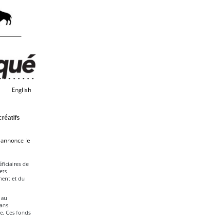
English
réatifs
, annonce le
ficiaires de
ets
ment et du
 au
dans
ge. Ces fonds