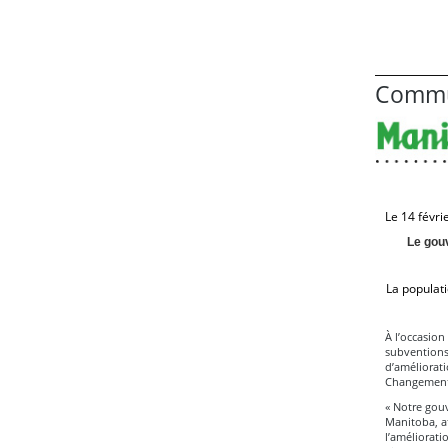
Commu
Le 14 févri
Le gou
La populati
À l’occasion
subventions
d’améliorati
Changement 
« Notre gouv
Manitoba, af
l’améliorati