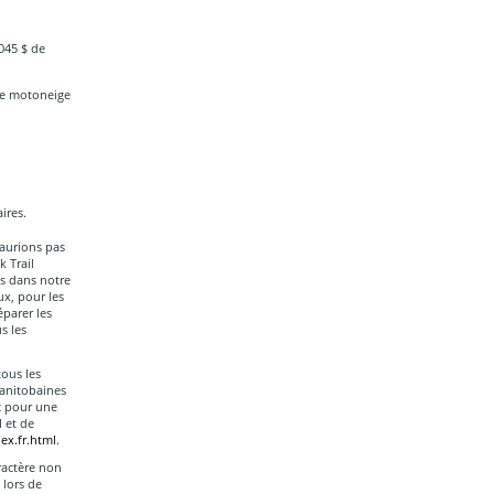
045 $ de
 de motoneige
ires.
aurions pas
 Trail
es dans notre
ux, pour les
éparer les
s les
tous les
Manitobaines
rc pour une
 et de
x.fr.html
.
ractère non
 lors de