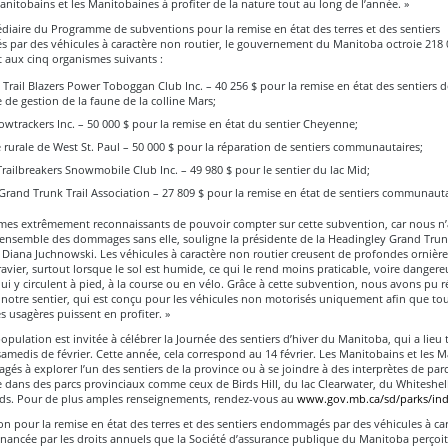
anitobains et les Manitobaines à profiter de la nature tout au long de l’année. »
édiaire du Programme de subventions pour la remise en état des terres et des sentiers
par des véhicules à caractère non routier, le gouvernement du Manitoba octroie 218 
 aux cinq organismes suivants :
rail Blazers Power Toboggan Club Inc. – 40 256 $ pour la remise en état des sentiers
 de gestion de la faune de la colline Mars;
owtrackers Inc. – 50 000 $ pour la remise en état du sentier Cheyenne;
 rurale de West St. Paul – 50 000 $ pour la réparation de sentiers communautaires;
ilbreakers Snowmobile Club Inc. – 49 980 $ pour le sentier du lac Mid;
rand Trunk Trail Association – 27 809 $ pour la remise en état de sentiers communauta
es extrêmement reconnaissants de pouvoir compter sur cette subvention, car nous n’
’ensemble des dommages sans elle, souligne la présidente de la Headingley Grand Trunk
 Diana Juchnowski. Les véhicules à caractère non routier creusent de profondes ornièr
ravier, surtout lorsque le sol est humide, ce qui le rend moins praticable, voire dangere
i y circulent à pied, à la course ou en vélo. Grâce à cette subvention, nous avons pu r
 notre sentier, qui est conçu pour les véhicules non motorisés uniquement afin que tou
es usagères puissent en profiter. »
population est invitée à célébrer la Journée des sentiers d’hiver du Manitoba, qui a lieu 
medis de février. Cette année, cela correspond au 14 février. Les Manitobains et les 
gés à explorer l’un des sentiers de la province ou à se joindre à des interprètes de pa
e dans des parcs provinciaux comme ceux de Birds Hill, du lac Clearwater, du Whiteshell
s. Pour de plus amples renseignements, rendez-vous au
www.gov.mb.ca/sd/parks/inde
n pour la remise en état des terres et des sentiers endommagés par des véhicules à ca
financée par les droits annuels que la Société d’assurance publique du Manitoba perçoit