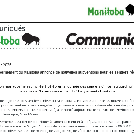
niqués
er 2026
vernement du Manitoba annonce de nouvelles subventions pour les sentiers réc
– – –
on manitobaine est invitée à célébrer la Journée des sentiers d'hiver aujourd'hui
ministre de l'Environnement et du Changement climatique
 de la Journée des sentiers d’hiver du Manitoba, la Province annonce les nouveaux béné
 pour les sentiers et encourage les organismes à présenter une demande pour des proj
on des sentiers dans leur collectivité, a annoncé aujourd’hui le ministre de l’Environne
climatique, Mike Moyes.
ernement est fier de contribuer à l’aménagement et à la réparation de sentiers partout
firme le ministre Moyes. Au cours de la dernière année, nous avons investi 600 000 $ 
on de divers sentiers de marche, de vélo, de ski, de véhicule tout-terrain et de motonei