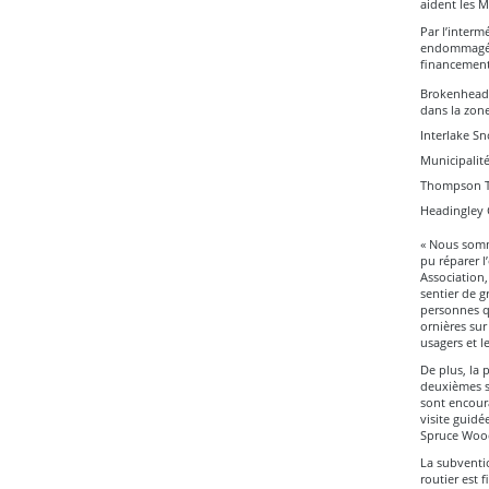
aident les M
Par l’interm
endommagés 
financement
Brokenhead T
dans la zone
Interlake Sn
Municipalité
Thompson Tra
Headingley G
« Nous somm
pu réparer l
Association,
sentier de g
personnes qu
ornières sur
usagers et l
De plus, la 
deuxièmes sa
sont encoura
visite guidé
Spruce Wood
La subventio
routier est 