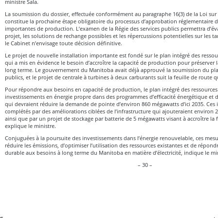
ministre Sala.
La soumission du dossier, effectuée conformément au paragraphe 16(3) de la Loi sur
constitue la prochaine étape obligatoire du processus d’approbation réglementaire de
importantes de production. L’examen de la Régie des services publics permettra d’éva
projet, les solutions de rechange possibles et les répercussions potentielles sur les tar
le Cabinet n’envisage toute décision définitive.
Le projet de nouvelle installation importante est fondé sur le plan intégré des ress
qui a mis en évidence le besoin d’accroître la capacité de production pour préserver l
long terme. Le gouvernement du Manitoba avait déjà approuvé la soumission du plan
publics, et le projet de centrale à turbines à deux carburants suit la feuille de route qu
Pour répondre aux besoins en capacité de production, le plan intégré des ressource
investissements en énergie propre dans des programmes d’efficacité énergétique et 
qui devraient réduire la demande de pointe d’environ 860 mégawatts d’ici 2035. Ces 
complétés par des améliorations ciblées de l’infrastructure qui ajouteraient environ
ainsi que par un projet de stockage par batterie de 5 mégawatts visant à accroître la f
explique le ministre.
Conjuguées à la poursuite des investissements dans l’énergie renouvelable, ces mes
réduire les émissions, d’optimiser l’utilisation des ressources existantes et de répon
durable aux besoins à long terme du Manitoba en matière d’électricité, indique le min
– 30 –