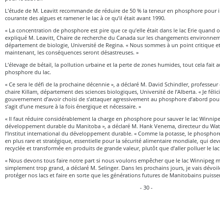
L’étude de M. Leavitt recommande de réduire de 50 % la teneur en phosphore pour in
courante des algues et ramener le lac à ce qu’il était avant 1990.
« La concentration de phosphore est pire que ce qu’elle était dans le lac Erie quand on 
expliqué M. Leavitt, Chaire de recherche du Canada sur les changements environneme
département de biologie, Université de Regina. « Nous sommes à un point critique et s
maintenant, les conséquences seront désastreuses. »
L’élevage de bétail, la pollution urbaine et la perte de zones humides, tout cela fait
phosphore du lac.
« Ce sera le défi de la prochaine décennie », a déclaré M. David Schindler, professeur d
chaire Killam, département des sciences biologiques, Université de l’Alberta. « Je félici
gouvernement d’avoir choisi de s’attaquer agressivement au phosphore d’abord pour a
s’agit d’une mesure à la fois énergique et nécessaire. »
« Il faut réduire considérablement la charge en phosphore pour sauver le lac Winnipe
développement durable du Manitoba », a déclaré M. Hank Venema, directeur du Wat
l’Institut international du développement durable. « Comme la potasse, le phosphore
en plus rare et stratégique, essentielle pour la sécurité alimentaire mondiale, qui devr
recyclée et transformée en produits de grande valeur, plutôt que d’aller polluer le la
« Nous devons tous faire notre part si nous voulons empêcher que le lac Winnipeg me
simplement trop grand, a déclaré M. Selinger. Dans les prochains jours, je vais dévoil
protéger nos lacs et faire en sorte que les générations futures de Manitobains puissen
- 30 -