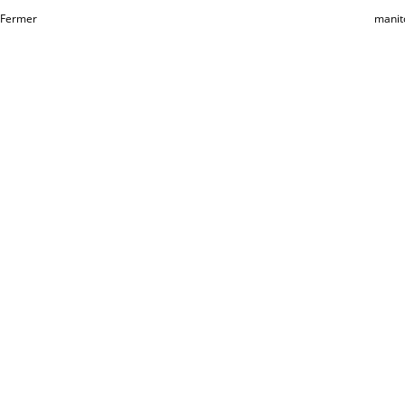
Fermer
manit