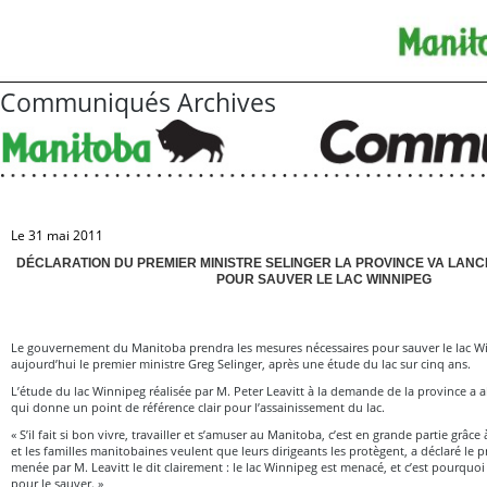
Communiqués Archives
Le 31 mai 2011
DÉCLARATION DU PREMIER MINISTRE SELINGER LA PROVINCE VA LANC
POUR SAUVER LE LAC WINNIPEG
Le gouvernement du Manitoba prendra les mesures nécessaires pour sauver le lac W
aujourd’hui le premier ministre Greg Selinger, après une étude du lac sur cinq ans.
L’étude du lac Winnipeg réalisée par M. Peter Leavitt à la demande de la province a a
qui donne un point de référence clair pour l’assainissement du lac.
« S’il fait si bon vivre, travailler et s’amuser au Manitoba, c’est en grande partie grâce 
et les familles manitobaines veulent que leurs dirigeants les protègent, a déclaré le p
menée par M. Leavitt le dit clairement : le lac Winnipeg est menacé, et c’est pourquoi
pour le sauver. »