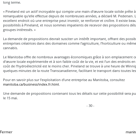
long terme.
« Pineland est un actif incroyable qui compte une main-d’œuvre locale solide prête à 
remarquable qu’elle effectue depuis de nombreuses années, a déclaré M. Pedersen. 
excellent endroit où une entreprise peut investir, se renforcer et croître. Il existe be
possibilités à Pineland, et nous sommes impatients de recevoir des propositions détai
groupes intéressés. »
La demande de propositions devrait susciter un intérêt important, offrant des possib
entreprises créatrices dans des domaines comme l’agriculture, l’horticulture ou mêm
cannabis.
Le Manitoba offre de nombreux avantages économiques grâce à son emplacement cen
d’œuvre locale expérimentée et à son faible coût de la vie, et est l’un des endroits 
coût de l’hydroélectricité est le moins cher. Pineland se trouve à une heure de Winn
quelques minutes de la route Transcanadienne, facilitant le transport dans toutes les
Pour en savoir plus sur l’exploitation d’une entreprise au Manitoba, consultez
manitoba.ca/business/index.fr.html
.
Une demande de propositions contenant tous les détails sur cette possibilité sera p
le 15 mai.
- 30 -
Fermer
manit