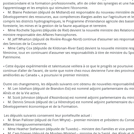
postsecondaire et la formation professionnelle, afin de créer des synergies et une h
l’apprentissage et les emplois qui stimulent l’économie.
• M. Blaine Pedersen (député de Midland) est responsable du nouveau ministère de l
Développement des ressources, aux compétences élargies axées sur l’agriculture et les
compris les districts hydrographiques, le Programme d’intendance agricole des bassi
foresterie, les mines et la gestion de la faune aquatique et terrestre.
• Mme Rochelle Squires (députée de Riel) devient la nouvelle ministre des Relations 
ministre responsable des Affaires francophones.
• M. Jeff Wharton (député de Rivière-Rouge-Nord) continue d’assumer ses responsabil
des Services de la Couronne.
• Mme Cathy Cox (députée de Kildonan-River East) devient la nouvelle ministre res
féminine, tout en continuant d’assumer ses responsabilités à titre de ministre du Spor
Patrimoine.
« Cette équipe expérimentée et talentueuse veillera à ce que le progrès se poursuive
continue d’aller de l’avant, de sorte que notre chez-nous devienne l’une des provinces
améliorées au Canada », a poursuivi le premier ministre.
Outre ces changements, les députés suivants ont obtenu de nouvelles responsabilité
• M. Len Isliefson (député de Brandon-Est) est nommé adjoint parlementaire du mini
Aînés et de la Vie active.
• M. Scott Johnston (député d’Assiniboia) est nommé adjoint parlementaire du mini
• M. Dennis Smook (député de La Vérendrye) est nommé adjoint parlementaire du 
Développement économique et de la Formation.
Les députés suivants conservent leur portefeuille actuel :
• M. Brian Pallister (député de Fort Whyte) – premier ministre et président du Consei
Affaires intergouvernementales;
• Mme Heather Stefanson (députée de Tuxedo) – ministre des Familles et vice-premi
• M. Cam Friesen (député de Morden-Winkler) – ministre de la Santé, des Aînés et de 