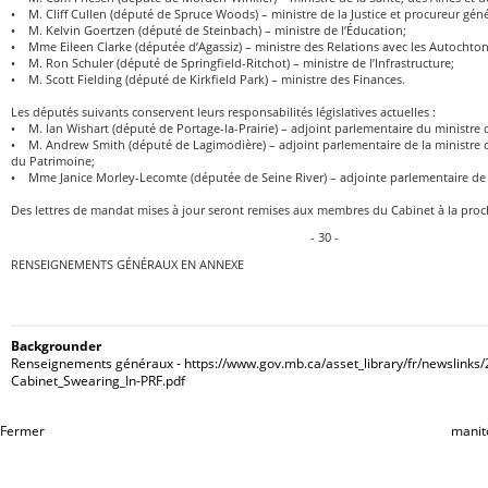
• M. Cliff Cullen (député de Spruce Woods) – ministre de la Justice et procureur géné
• M. Kelvin Goertzen (député de Steinbach) – ministre de l’Éducation;
• Mme Eileen Clarke (députée d’Agassiz) – ministre des Relations avec les Autochton
• M. Ron Schuler (député de Springfield-Ritchot) – ministre de l’Infrastructure;
• M. Scott Fielding (député de Kirkfield Park) – ministre des Finances.
Les députés suivants conservent leurs responsabilités législatives actuelles :
• M. Ian Wishart (député de Portage-la-Prairie) – adjoint parlementaire du ministre d
• M. Andrew Smith (député de Lagimodière) – adjoint parlementaire de la ministre du
du Patrimoine;
• Mme Janice Morley-Lecomte (députée de Seine River) – adjointe parlementaire de l
Des lettres de mandat mises à jour seront remises aux membres du Cabinet à la procha
- 30 -
RENSEIGNEMENTS GÉNÉRAUX EN ANNEXE
Backgrounder
Renseignements généraux - https://www.gov.mb.ca/asset_library/fr/newslinks
Cabinet_Swearing_In-PRF.pdf
Fermer
manit