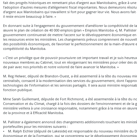
fait des progrès historiques en remettant plus d’argent aux Manitobains, grâce à une
l’adoption d’autres mesures d’allègement fiscal importantes. Nous demeurons résolu
d’argent aux Manitobains qui travaillent si fort pour gagner leur vie. Nous avons fai
il reste encore beaucoup à faire. »
En donnant suite à l’engagement du gouvernement d’améliorer la compétitivité de la
œuvre le plan de création de 40 000 emplois (plan « Emplois Manitoba »), M. Palliste
gouvernement continuerait de mettre l’accent sur le développement économique e
les ressources entre les ministères. Les changements prévus comprennent de nouvelle
des possibilités économiques, de favoriser le perfectionnement de la main-d’œuvre et
compétitivité du Manitoba.
« C’est un privilège que de pouvoir poursuivre cet important travail et je suis heureux
nouveaux membres au Cabinet, tout en réorganisant les ministères pour créer des d
de pair avec nos priorités et notre volonté de faire avancer le Manitoba. »
M. Reg Helwer, député de Brandon-Ouest, a été assermenté à la tête du nouveau min
centralisés, consacré à la modernisation des services du gouvernement, dont l’appro
technologies de l’information et les services partagés. Il sera aussi ministre respons
fonction publique.
Mme Sarah Guillemard, députée de Fort Richmond, a été assermentée à la tête du no
Conservation et du Climat, chargé à la fois des dossiers de l’environnement et de la 
ministère veillera à une croissance responsable, notamment grâce à la mise en œuvre
de la province et à Efficacité Manitoba.
M. Pallister a également annoncé des changements additionnels touchant les minist
portefeuilles pour les ministres suivants :
• M. Ralph Eichler (député de Lakeside) est responsable du nouveau ministère du
économique et de la Formation, qui se concentrera sur le développement économique