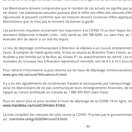
Les Manitobains doivent comprendre que le nombre de cas actuels ne signifie pas q
est réduit. Les statistiques actuelles peuvent être le reflet des effets des mesures d’é
rigoureuses et peuvent confirmer que ces mesures doivent continuer d’être appliqué
Manitobains que ce n’est pas le moment de baisser la garde.
Les personnes inquiètes concernant leur exposition à la COVID-19 ou leur risque de 
devraient téléphoner à Health Links – Info Santé au 204 788-8200, ou, sans frais, au 
évaluées afin de savoir si un test est requis.
Le lieu de dépistage communautaire à Brandon se déplace à un nouvel emplacement po
l’auto. À compter de mardi après-midi, le lieu se situera au Brandon Town Centre, au
Accédez-y par l’entrée sur la 8e Rue, au niveau P1 du stationnement du centre. Les h
normales du nouveau lieu à Brandon reprendront mercredi, soit de 8 h à 16 h tous le
Pour obtenir l’information la plus récente sur les lieux de dépistage communautaires
www.gov.mb.ca/covid19/locations.fr.html
.
Il y a eu des signalements de nombreuses fraudes et escroqueries par hameçonnage 
avise les Manitobains de ne pas communiquer leurs renseignements financiers, de rac
l’appel au Centre antifraude du Canada au 1 888 495-8501 (sans frais).
Pour en savoir plus et pour accéder à l’outil de dépistage de la COVID-19 en ligne, r
/
.
www.manitoba.ca
covid19/index.fr.html
La liste complète des mesures de lutte contre la COVID-19 prises par le gouverneme
au :
manitoba.ca/bg/2020/04/covid19.html
.
- 30 -