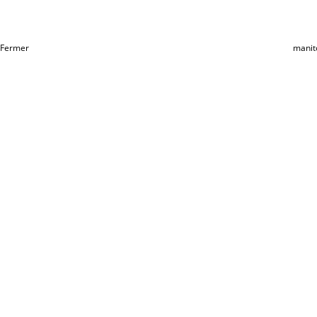
Fermer
manit