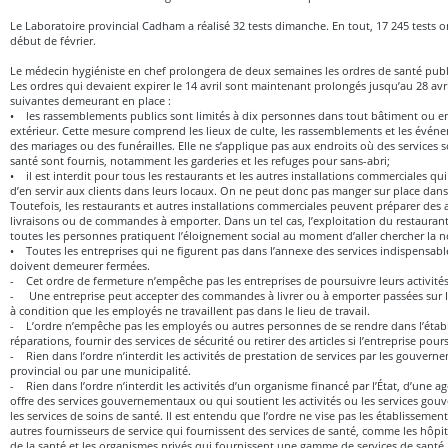
Le Laboratoire provincial Cadham a réalisé 32 tests dimanche. En tout, 17 245 tests on
début de février.
Le médecin hygiéniste en chef prolongera de deux semaines les ordres de santé pub
Les ordres qui devaient expirer le 14 avril sont maintenant prolongés jusqu’au 28 avr
suivantes demeurant en place :
• les rassemblements publics sont limités à dix personnes dans tout bâtiment ou en
extérieur. Cette mesure comprend les lieux de culte, les rassemblements et les évé
des mariages ou des funérailles. Elle ne s’applique pas aux endroits où des services 
santé sont fournis, notamment les garderies et les refuges pour sans-abri;
• il est interdit pour tous les restaurants et les autres installations commerciales qui
d’en servir aux clients dans leurs locaux. On ne peut donc pas manger sur place dans
Toutefois, les restaurants et autres installations commerciales peuvent préparer des al
livraisons ou de commandes à emporter. Dans un tel cas, l’exploitation du restaurant
toutes les personnes pratiquent l’éloignement social au moment d’aller chercher la n
• Toutes les entreprises qui ne figurent pas dans l’annexe des services indispensab
doivent demeurer fermées.
- Cet ordre de fermeture n’empêche pas les entreprises de poursuivre leurs activités
- Une entreprise peut accepter des commandes à livrer ou à emporter passées sur I
à condition que les employés ne travaillent pas dans le lieu de travail.
- L’ordre n’empêche pas les employés ou autres personnes de se rendre dans l’établ
réparations, fournir des services de sécurité ou retirer des articles si l’entreprise pours
- Rien dans l’ordre n’interdit les activités de prestation de services par les gouvern
provincial ou par une municipalité.
- Rien dans l’ordre n’interdit les activités d’un organisme financé par l’État, d’une 
offre des services gouvernementaux ou qui soutient les activités ou les services go
les services de soins de santé. Il est entendu que l’ordre ne vise pas les établissemen
autres fournisseurs de service qui fournissent des services de santé, comme les hôpit
de la santé et les organismes privés qui fournissent une gamme de services de santé.