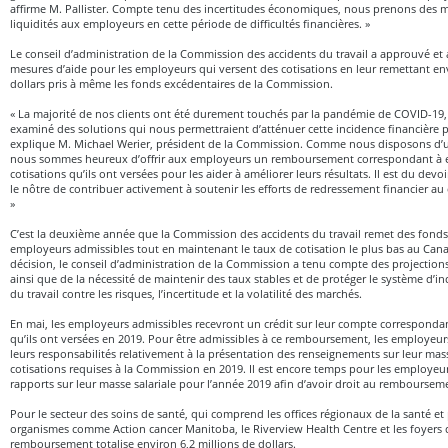
affirme M. Pallister. Compte tenu des incertitudes économiques, nous prenons des m
liquidités aux employeurs en cette période de difficultés financières. »
Le conseil d’administration de la Commission des accidents du travail a approuvé et 
mesures d’aide pour les employeurs qui versent des cotisations en leur remettant en
dollars pris à même les fonds excédentaires de la Commission.
« La majorité de nos clients ont été durement touchés par la pandémie de COVID-19
examiné des solutions qui nous permettraient d’atténuer cette incidence financière 
explique M. Michael Werier, président de la Commission. Comme nous disposons d’un
nous sommes heureux d’offrir aux employeurs un remboursement correspondant à 
cotisations qu’ils ont versées pour les aider à améliorer leurs résultats. Il est du d
le nôtre de contribuer activement à soutenir les efforts de redressement financier au
»
C’est la deuxième année que la Commission des accidents du travail remet des fonds
employeurs admissibles tout en maintenant le taux de cotisation le plus bas au Can
décision, le conseil d’administration de la Commission a tenu compte des projections
ainsi que de la nécessité de maintenir des taux stables et de protéger le système d’
du travail contre les risques, l’incertitude et la volatilité des marchés.
En mai, les employeurs admissibles recevront un crédit sur leur compte correspondan
qu’ils ont versées en 2019. Pour être admissibles à ce remboursement, les employeu
leurs responsabilités relativement à la présentation des renseignements sur leur masse
cotisations requises à la Commission en 2019. Il est encore temps pour les employeur
rapports sur leur masse salariale pour l’année 2019 afin d’avoir droit au remboursem
Pour le secteur des soins de santé, qui comprend les offices régionaux de la santé et 
organismes comme Action cancer Manitoba, le Riverview Health Centre et les foyers 
remboursement totalise environ 6,2 millions de dollars.