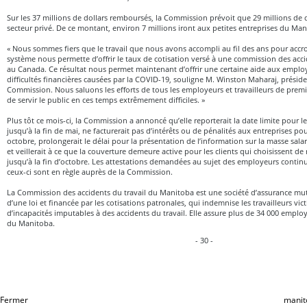
Sur les 37 millions de dollars remboursés, la Commission prévoit que 29 millions de 
secteur privé. De ce montant, environ 7 millions iront aux petites entreprises du Man
« Nous sommes fiers que le travail que nous avons accompli au fil des ans pour accroît
système nous permette d’offrir le taux de cotisation versé à une commission des accid
au Canada. Ce résultat nous permet maintenant d’offrir une certaine aide aux emplo
difficultés financières causées par la COVID-19, souligne M. Winston Maharaj, préside
Commission. Nous saluons les efforts de tous les employeurs et travailleurs de premi
de servir le public en ces temps extrêmement difficiles. »
Plus tôt ce mois-ci, la Commission a annoncé qu’elle reporterait la date limite pour l
jusqu’à la fin de mai, ne facturerait pas d’intérêts ou de pénalités aux entreprises 
octobre, prolongerait le délai pour la présentation de l’information sur la masse salar
et veillerait à ce que la couverture demeure active pour les clients qui choisissent de
jusqu’à la fin d’octobre. Les attestations demandées au sujet des employeurs contin
ceux-ci sont en règle auprès de la Commission.
La Commission des accidents du travail du Manitoba est une société d’assurance mut
d’une loi et financée par les cotisations patronales, qui indemnise les travailleurs vic
d’incapacités imputables à des accidents du travail. Elle assure plus de 34 000 empl
du Manitoba.
- 30 -
Fermer
manit