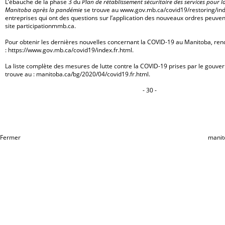
L’ébauche de la phase 3 du
Plan de rétablissement sécuritaire des services pour 
Manitoba après la pandémie
se trouve au
www.gov.mb.ca/covid19/restoring/ind
entreprises qui ont des questions sur l’application des nouveaux ordres peuven
site
participationmmb.ca
.
Pour obtenir les dernières nouvelles concernant la COVID-19 au Manitoba, re
:
https://www.gov.mb.ca/covid19/index.fr.html
.
La liste complète des mesures de lutte contre la COVID-19 prises par le gouv
trouve au :
manitoba.ca/bg/2020/04/covid19.fr.html
.
- 30 -
Fermer
manit