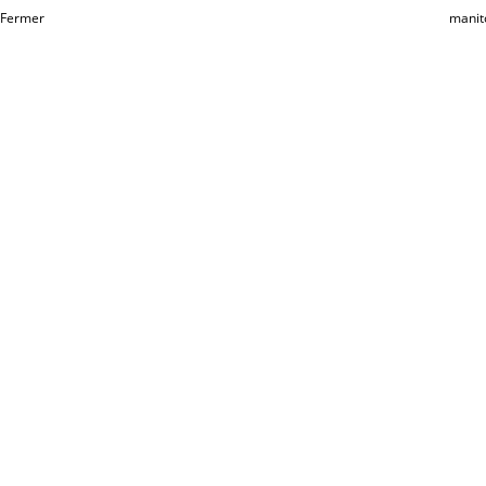
Fermer
manit