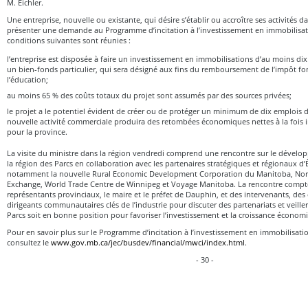
M. Eichler.
Une entreprise, nouvelle ou existante, qui désire s’établir ou accroître ses activités d
présenter une demande au Programme d’incitation à l’investissement en immobilisat
conditions suivantes sont réunies :
l’entreprise est disposée à faire un investissement en immobilisations d’au moins dix
un bien-fonds particulier, qui sera désigné aux fins du remboursement de l’impôt f
l’éducation;
au moins 65 % des coûts totaux du projet sont assumés par des sources privées;
le projet a le potentiel évident de créer ou de protéger un minimum de dix emplois d
nouvelle activité commerciale produira des retombées économiques nettes à la fois
pour la province.
La visite du ministre dans la région vendredi comprend une rencontre sur le déve
la région des Parcs en collaboration avec les partenaires stratégiques et régionaux 
notamment la nouvelle Rural Economic Development Corporation du Manitoba, Nor
Exchange, World Trade Centre de Winnipeg et Voyage Manitoba. La rencontre compte
représentants provinciaux, le maire et le préfet de Dauphin, et des intervenants, des
dirigeants communautaires clés de l’industrie pour discuter des partenariats et veiller
Parcs soit en bonne position pour favoriser l’investissement et la croissance économ
Pour en savoir plus sur le Programme d’incitation à l’investissement en immobilisat
consultez le
www.gov.mb.ca/jec/busdev/financial/mwci/index.html
.
- 30 -