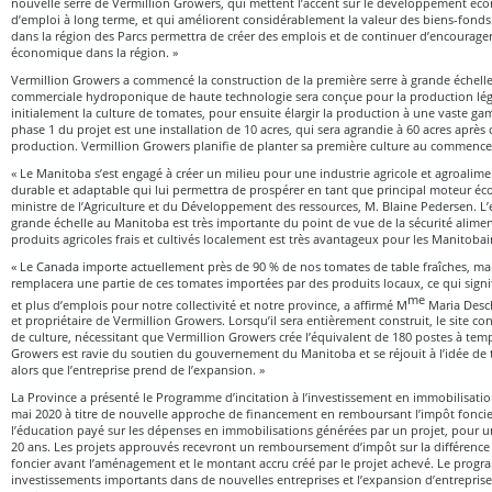
nouvelle serre de Vermillion Growers, qui mettent l’accent sur le développement éco
d’emploi à long terme, et qui améliorent considérablement la valeur des biens-fonds
dans la région des Parcs permettra de créer des emplois et de continuer d’encourag
économique dans la région. »
Vermillion Growers a commencé la construction de la première serre à grande échelle
commerciale hydroponique de haute technologie sera conçue pour la production lé
initialement la culture de tomates, pour ensuite élargir la production à une vaste g
phase 1 du projet est une installation de 10 acres, qui sera agrandie à 60 acres après
production. Vermillion Growers planifie de planter sa première culture au commenc
« Le Manitoba s’est engagé à créer un milieu pour une industrie agricole et agroalimen
durable et adaptable qui lui permettra de prospérer en tant que principal moteur éc
ministre de l’Agriculture et du Développement des ressources, M. Blaine Pedersen. L’
grande échelle au Manitoba est très importante du point de vue de la sécurité alimenta
produits agricoles frais et cultivés localement est très avantageux pour les Manitobai
« Le Canada importe actuellement près de 90 % de nos tomates de table fraîches, ma
remplacera une partie de ces tomates importées par des produits locaux, ce qui signi
me
et plus d’emplois pour notre collectivité et notre province, a affirmé M
Maria Desch
et propriétaire de Vermillion Growers. Lorsqu’il sera entièrement construit, le site c
de culture, nécessitant que Vermillion Growers crée l’équivalent de 180 postes à temp
Growers est ravie du soutien du gouvernement du Manitoba et se réjouit à l’idée de t
alors que l’entreprise prend de l’expansion. »
La Province a présenté le Programme d’incitation à l’investissement en immobilisat
mai 2020 à titre de nouvelle approche de financement en remboursant l’impôt fonci
l’éducation payé sur les dépenses en immobilisations générées par un projet, pour
20 ans. Les projets approuvés recevront un remboursement d’impôt sur la différence
foncier avant l’aménagement et le montant accru créé par le projet achevé. Le progra
investissements importants dans de nouvelles entreprises et l’expansion d’entreprises